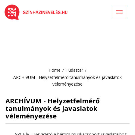
Toggle
navigat
Home
/
Tudastar
/
ARCHÍVUM - Helyzetfelmérő tanulmányok és javaslatok
véleményezése
ARCHÍVUM - Helyzetfelmérő
tanulmányok és javaslatok
véleményezése
ARCHÍV – Bevezető a három munkacsoport javaslataihoz