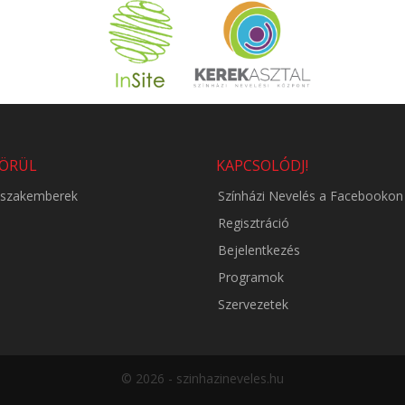
KÖRÜL
KAPCSOLÓDJ!
i szakemberek
Színházi Nevelés a Facebookon
Regisztráció
Bejelentkezés
Programok
Szervezetek
© 2026 - szinhazineveles.hu