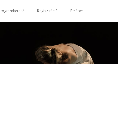
Programkereső
Regisztráció
Belépés