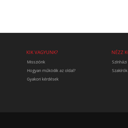
KIK VAGYUNK?
NÉZZ 
Missziónk
Színház
Hogyan működik az oldal?
Szakírók
Gyakori kérdések