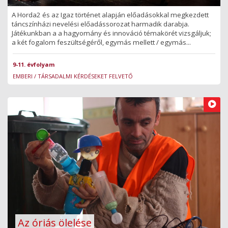
A Horda2 és az Igaz történet alapján előadásokkal megkezdett
táncszínházi nevelési előadássorozat harmadik darabja.
Játékunkban a a hagyomány és innováció témakörét vizsgáljuk;
a két fogalom feszültségéről, egymás mellett / egymás...
9-11. évfolyam
EMBERI / TÁRSADALMI KÉRDÉSEKET FELVETŐ
Az óriás ölelése