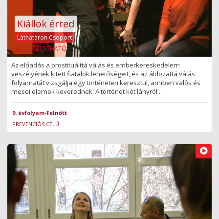
Kiállok érted
Láthatáron Csoport
UTAZTATHATÓ
Az előadás a prostituálttá válás és emberkereskedelem
veszélyének kitett fiatalok lehetőségeit, és az áldozattá válás
folyamatát vizsgálja egy történeten keresztül, amiben valós és
mesei elemek keverednek. A történet két lányról...
9. évfolyam-Felnőtt
PREVENCIÓS CÉLÚ