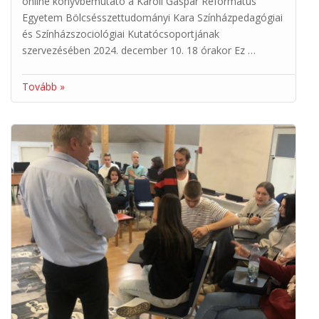
online könyvbemutató a Károli Gáspár Református
Egyetem Bölcsésszettudományi Kara Színházpedagógiai
és Színházszociológiai Kutatócsoportjának
szervezésében 2024. december 10. 18 órakor Ez …
Tovább »