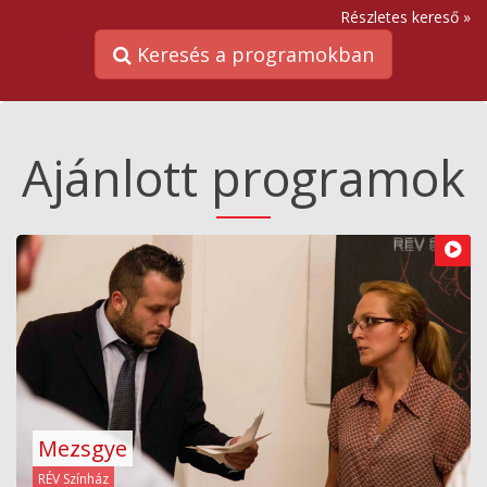
Részletes kereső »
Keresés a programokban
Ajánlott programok
Mezsgye
RÉV Színház