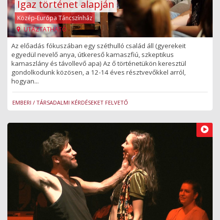
Igaz történet alapján
Közép-Európa Táncszínház
UTAZTATHATÓ
Az előadás fókuszában egy széthulló család áll (gyerekeit
egyedül nevelő anya, útkereső kamaszfiú, szkeptikus
kamaszlány és távollevő apa) Az ő történetükön keresztül
gondolkodunk közösen, a 12-14 éves résztvevőkkel arról,
hogyan...
EMBERI / TÁRSADALMI KÉRDÉSEKET FELVETŐ