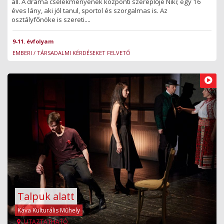
áll. A dráma cselekményének központi szereplője Niki; egy 16
éves lány, aki jól tanul, sportol és szorgalmas is. Az
osztályfőnöke is szereti....
9-11. évfolyam
EMBERI / TÁRSADALMI KÉRDÉSEKET FELVETŐ
Talpuk alatt
Káva Kulturális Műhely
UTAZTATHATÓ