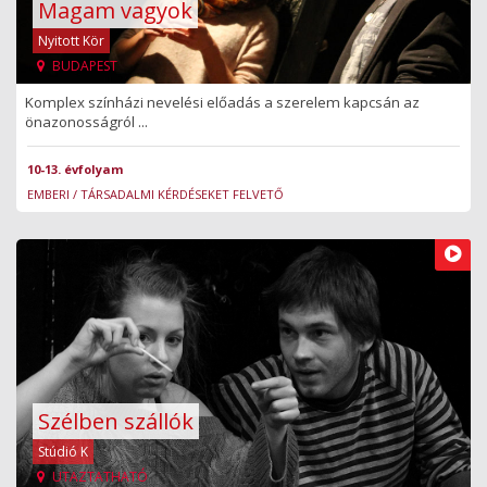
Magam vagyok
Nyitott Kör
BUDAPEST
Komplex színházi nevelési előadás a szerelem kapcsán az
önazonosságról ...
10-13. évfolyam
EMBERI / TÁRSADALMI KÉRDÉSEKET FELVETŐ
Szélben szállók
Stúdió K
UTAZTATHATÓ