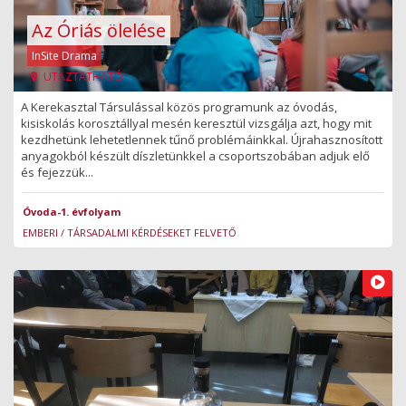
Az Óriás ölelése
InSite Drama
UTAZTATHATÓ
A Kerekasztal Társulással közös programunk az óvodás,
kisiskolás korosztállyal mesén keresztül vizsgálja azt, hogy mit
kezdhetünk lehetetlennek tűnő problémáinkkal. Újrahasznosított
anyagokból készült díszletünkkel a csoportszobában adjuk elő
és fejezzük...
Óvoda-1. évfolyam
EMBERI / TÁRSADALMI KÉRDÉSEKET FELVETŐ