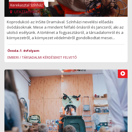
Kerekasztal Színház
UTAZTATHATÓ
Koprodukció az InSite Dramával. Színházi nevelési előadás
óvódásoknak. Mese a mindent felfaló óriásról és Jancsiról, aki az
utolsó esélyünk. A történet a fogyasztásról, a társadalomról és a
környezetről, a környezet védelméről gondolkodtat mesei...
Óvoda-1. évfolyam
EMBERI / TÁRSADALMI KÉRDÉSEKET FELVETŐ