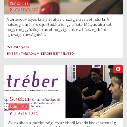
RÉV Színház
UTAZTATHATÓ
A történet Mátyás király álruhás országjárásaiból indul ki. A
hátszegi báró híre eljut Budára is, így a fiatal Mátyás útra kel,
hogy meggyőződjön arról, hogy igazak-e a hátszegi báró
igazságtalanságairól...
2-3. évfolyam
EMBERI / TÁRSADALMI KÉRDÉSEKET FELVETŐ
Stréber
Nyitott Kör
UTAZTATHATÓ
Fókuszában a „stréberség” és az ebből fakadó kirekesztettség