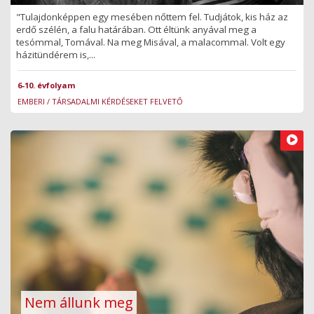
"Tulajdonképpen egy mesében nőttem fel. Tudjátok, kis ház az
erdő szélén, a falu határában. Ott éltünk anyával meg a
tesómmal, Tomával. Na meg Misával, a malacommal. Volt egy
házitündérem is,...
6-10. évfolyam
EMBERI / TÁRSADALMI KÉRDÉSEKET FELVETŐ
Nem állunk meg