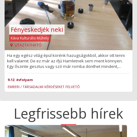
Fényeskedjék neki
Káva Kulturális Műhely
UTAZTATHATÓ
Ha egy egész világ épül körénk hazugságokból, akkor ott tenni
kell valamit. De ez már az ifjú Hamletnek sem ment könnyen.
Egy őszinte gesztus vagy szó már romba dönthet mindent,...
9-12. évfolyam
EMBERI / TÁRSADALMI KÉRDÉSEKET FELVETŐ
Legfrissebb hírek