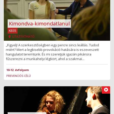
Kimondva-kimondatlanul
KB35
UTAZTATHATÓ
„Figyelj! A szerkesztőségben egy percre sincs leállás. Tudod
miért? Mert a legkisebb provokáció hatására is eszeveszett
hangulatot teremtünk. És mi szeretjük igazán pikánsra
fűszerezni a munkahelyi légkört, ahol a szakmai...
10-12. évfolyam
PREVENCIÓS CÉLÚ