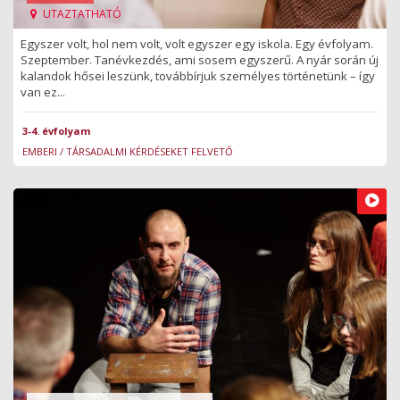
UTAZTATHATÓ
Egyszer volt, hol nem volt, volt egyszer egy iskola. Egy évfolyam.
Szeptember. Tanévkezdés, ami sosem egyszerű. A nyár során új
kalandok hősei leszünk, továbbírjuk személyes történetünk – így
van ez...
3-4. évfolyam
EMBERI / TÁRSADALMI KÉRDÉSEKET FELVETŐ