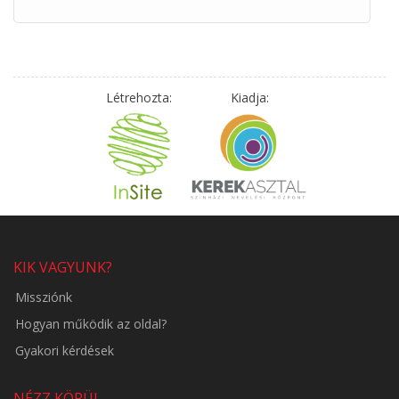
Létrehozta:
Kiadja:
KIK VAGYUNK?
Missziónk
Hogyan működik az oldal?
Gyakori kérdések
NÉZZ KÖRÜL