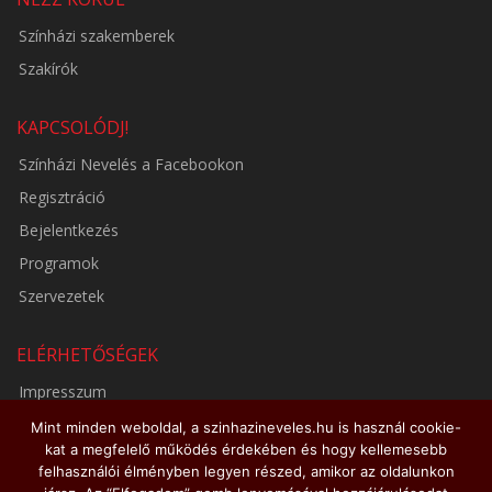
Színházi szakemberek
Szakírók
KAPCSOLÓDJ!
Színházi Nevelés a Facebookon
Regisztráció
Bejelentkezés
Programok
Szervezetek
ELÉRHETŐSÉGEK
Impresszum
Adatkezelési tájékoztató
Mint minden weboldal, a szinhazineveles.hu is használ cookie-
kat a megfelelő működés érdekében és hogy kellemesebb
Médiaajánlat
felhasználói élményben legyen részed, amikor az oldalunkon