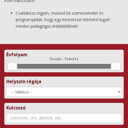
ezen változtatni?
Csatlakozz ingyen, mutasd be szervezetedet és
programjaidat, hogy egy kereséssel elérhető legyél
minden pedagógus érdeklődőnek!
Évfolyam
Óvoda - felnőtt
Helyszín régója
Kulcsszó