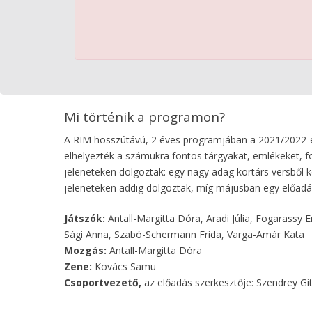
Mi történik a programon?
A RIM hosszútávú, 2 éves programjában a 2021/2022-e
elhelyezték a számukra fontos tárgyakat, emlékeket, f
jeleneteken dolgoztak: egy nagy adag kortárs versből k
jeleneteken addig dolgoztak, míg májusban egy előadás
Játszók:
Antall-Margitta Dóra, Aradi Júlia, Fogarassy 
Sági Anna, Szabó-Schermann Frida, Varga-Amár Kata
Mozgás:
Antall-Margitta Dóra
Zene:
Kovács Samu
Csoportvezető,
az előadás szerkesztője: Szendrey Gi