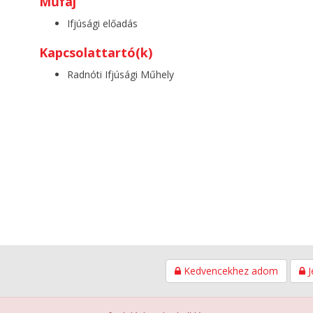
Műfaj
Ifjúsági előadás
Kapcsolattartó(k)
Radnóti Ifjúsági Műhely
Kedvencekhez adom
J