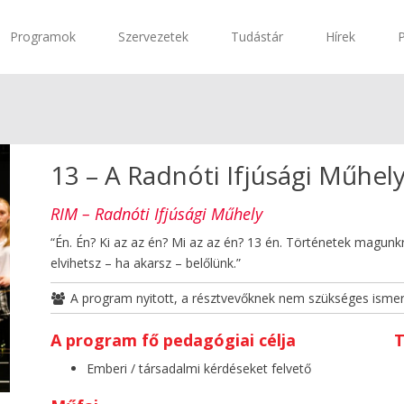
Programok
Szervezetek
Tudástár
Hírek
13 – A Radnóti Ifjúsági Műhel
RIM – Radnóti Ifjúsági Műhely
“Én. Én? Ki az az én? Mi az az én? 13 én. Történetek magunkr
elvihetsz – ha akarsz – belőlünk.”
A program nyitott, a résztvevőknek nem szükséges isme
A program fő pedagógiai célja
T
Emberi / társadalmi kérdéseket felvető