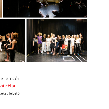
jellemzői
i célja
seket felvető