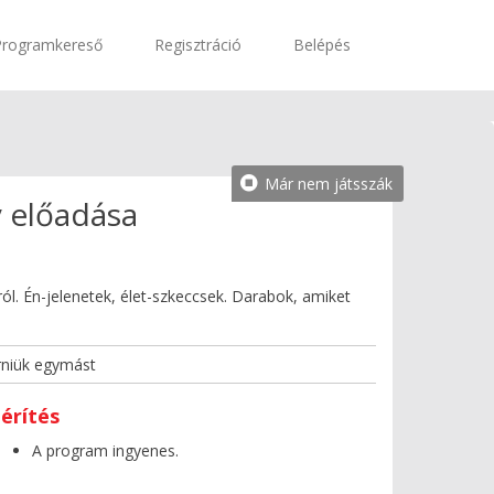
Programkereső
Regisztráció
Belépés
Már nem játsszák
y előadása
ól. Én-jelenetek, élet-szkeccsek. Darabok, amiket
rniük egymást
érítés
A program ingyenes.