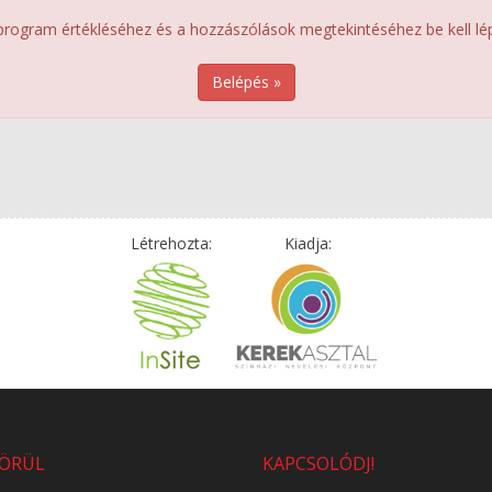
program értékléséhez és a hozzászólások megtekintéséhez be kell lép
Belépés »
Létrehozta:
Kiadja:
KÖRÜL
KAPCSOLÓDJ!