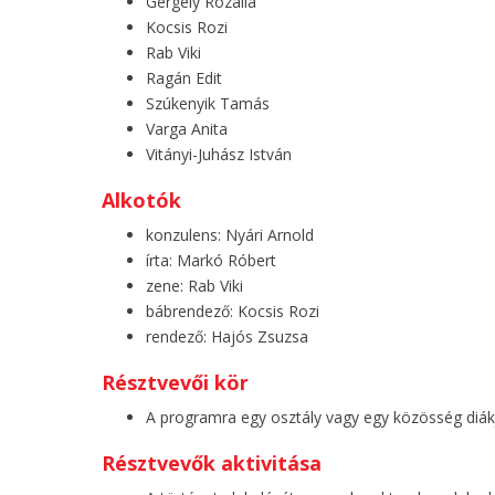
Gergely Rozália
Kocsis Rozi
Rab Viki
Ragán Edit
Szúkenyik Tamás
Varga Anita
Vitányi-Juhász István
Alkotók
konzulens: Nyári Arnold
írta: Markó Róbert
zene: Rab Viki
bábrendező: Kocsis Rozi
rendező: Hajós Zsuzsa
Résztvevői kör
A programra egy osztály vagy egy közösség diákj
Résztvevők aktivitása