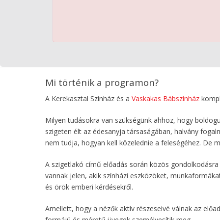
Mi történik a programon?
A Kerekasztal Színház és a
Vaskakas Bábszínház
komple
Milyen tudásokra van szükségünk ahhoz, hogy boldoguln
szigeten élt az édesanyja társaságában, halvány fogalm
nem tudja, hogyan kell közelednie a feleségéhez. De 
A szigetlakó című előadás során közös gondolkodásra é
vannak jelen, akik színházi eszközöket, munkaformákat 
és örök emberi kérdésekről.
Amellett, hogy a nézők aktív részeseivé válnak az elő
formájú és méretű üvegek személyesítik meg.