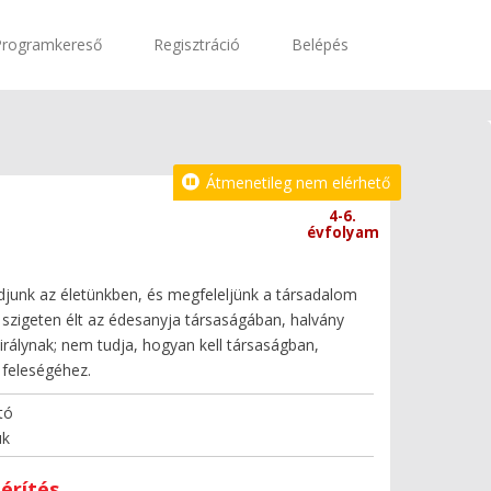
Programkereső
Regisztráció
Belépés
Átmenetileg nem elérhető
4-6.
évfolyam
djunk az életünkben, és megfeleljünk a társadalom
y szigeten élt az édesanyja társaságában, halvány
királynak; nem tudja, hogyan kell társaságban,
 feleségéhez.
tó
uk
érítés