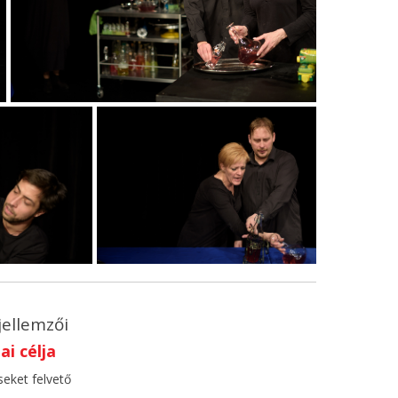
jellemzői
i célja
seket felvető