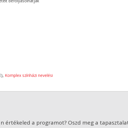
eteit befolyásolhatják
E),
Komplex színházi nevelési
n értékeled a programot? Oszd meg a tapasztalat