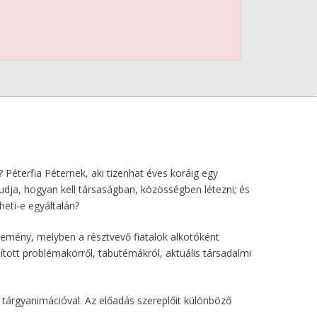
Péterfia Péternek, aki tizenhat éves koráig egy
tudja, hogyan kell társaságban, közösségben létezni; és
eti-e egyáltalán?
semény, melyben a résztvevő fiatalok alkotóként
tott problémakörről, tabutémákról, aktuális társadalmi
 tárgyanimációval. Az előadás szereplőit különböző