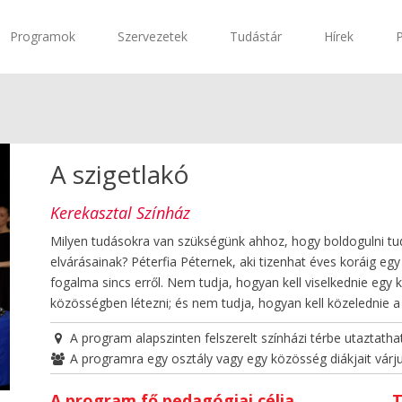
Programok
Szervezetek
Tudástár
Hírek
A szigetlakó
Kerekasztal Színház
Milyen tudásokra van szükségünk ahhoz, hogy boldogulni tu
elvárásainak? Péterfia Péternek, aki tizenhat éves koráig eg
fogalma sincs erről. Nem tudja, hogyan kell viselkednie egy 
közösségben létezni; és nem tudja, hogyan kell közelednie a
A program alapszinten felszerelt színházi térbe utaztatha
A programra egy osztály vagy egy közösség diákjait várj
A program fő pedagógiai célja
T