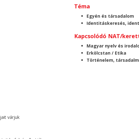
Téma
Egyén és társadalom
Identitáskeresés, iden
Kapcsolódó NAT/kerett
Magyar nyelv és iroda
Erkölcstan / Etika
Történelem, társadalmi
ait várjuk