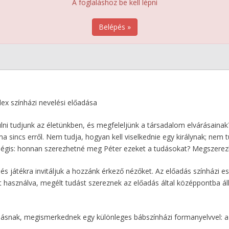
A foglaláshoz be kell lépni
Belépés »
x színházi nevelési előadása
i tudjunk az életünkben, és megfeleljünk a társadalom elvárásainak? 
a sincs erről. Nem tudja, hogyan kell viselkednie egy királynak; nem 
mégis: honnan szerezhetné meg Péter ezeket a tudásokat? Megszerezh
s játékra invitáljuk a hozzánk érkező nézőket. Az előadás színházi e
használva, megélt tudást szereznek az előadás által középpontba állí
adásnak, megismerkednek egy különleges bábszínházi formanyelvvel: a