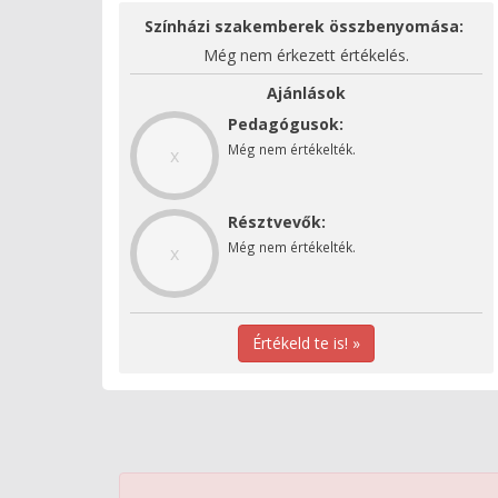
Színházi szakemberek összbenyomása:
Még nem érkezett értékelés.
Ajánlások
Pedagógusok:
Még nem értékelték.
x
Résztvevők:
Még nem értékelték.
x
Értékeld te is! »