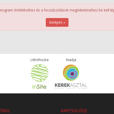
program értékléséhez és a hozzászólások megtekintéséhez be kell lép
Belépés »
Létrehozta:
Kiadja:
KÖRÜL
KAPCSOLÓDJ!