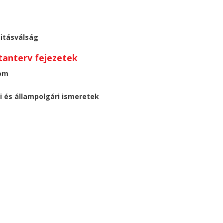
titásválság
anterv fejezetek
lom
 és állampolgári ismeretek