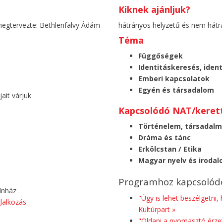
Kiknek ajánljuk?
 megtervezte: Bethlenfalvy Ádám
hátrányos helyzetű és nem hátr
Téma
Függőségek
Identitáskeresés, iden
Emberi kapcsolatok
Egyén és társadalom
ait várjuk
Kapcsolódó NAT/kerett
Történelem, társadalmi
Dráma és tánc
Erkölcstan / Etika
Magyar nyelv és iroda
Programhoz kapcsolódó
ínház
"Úgy is lehet beszélgetni
lalkozás
Kultúrpart »
"Oldani a nyomasztó érzet