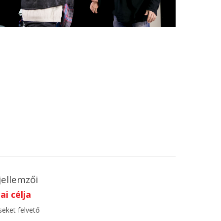
jellemzői
i célja
seket felvető