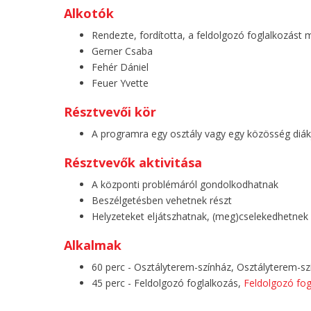
Alkotók
Rendezte, fordította, a feldolgozó foglalkozást
Gerner Csaba
Fehér Dániel
Feuer Yvette
Résztvevői kör
A programra egy osztály vagy egy közösség diákj
Résztvevők aktivitása
A központi problémáról gondolkodhatnak
Beszélgetésben vehetnek részt
Helyzeteket eljátszhatnak, (meg)cselekedhetnek
Alkalmak
60 perc - Osztályterem-színház, Osztályterem-sz
45 perc - Feldolgozó foglalkozás,
Feldolgozó fog