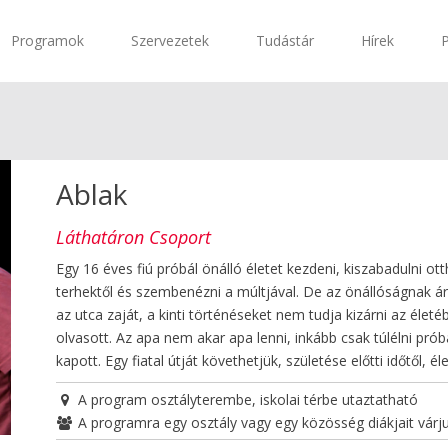
Programok
Szervezetek
Tudástár
Hírek
Ablak
Láthatáron Csoport
Egy 16 éves fiú próbál önálló életet kezdeni, kiszabadulni ot
terhektől és szembenézni a múltjával. De az önállóságnak ár
az utca zaját, a kinti történéseket nem tudja kizárni az élet
olvasott. Az apa nem akar apa lenni, inkább csak túlélni prób
kapott. Egy fiatal útját követhetjük, születése előtti időtől, él
A program osztályterembe, iskolai térbe utaztatható
A programra egy osztály vagy egy közösség diákjait várj