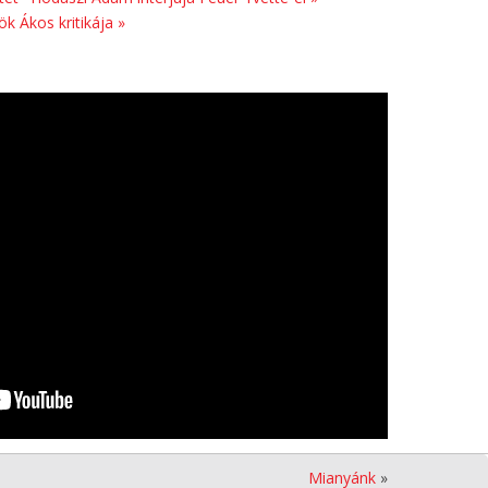
k Ákos kritikája »
Mianyánk
»