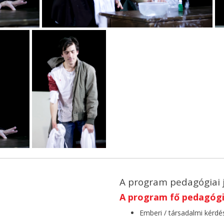
A program pedagógiai 
A program fő pedagógia
Emberi / társadalmi kérdé