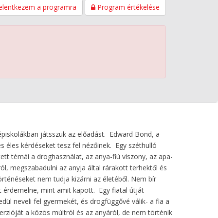
elentkezem a programra
Program értékelése
épiskolákban játsszuk az előadást. Edward Bond, a
s éles kérdéseket tesz fel nézőinek. Egy széthulló
tett témái a droghasználat, az anya-fiú viszony, az apa-
ról, megszabadulni az anyja által rárakott terhektől és
örténéseket nem tudja kizárni az életéből. Nem bír
t érdemelne, mint amit kapott. Egy fiatal útját
dül neveli fel gyermekét, és drogfüggővé válik- a fia a
erzióját a közös múltról és az anyáról, de nem történik