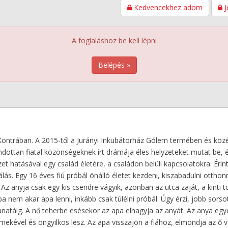
Kedvencekhez adom
J
A foglaláshoz be kell lépni
Belépés »
 Kontrában. A 2015-től a Jurányi Inkubátorház Gólem termében és köz
dottan fiatal közönségeknek írt drámája éles helyzeteket mutat be, é
zet hatásával egy család életére, a családon belüli kapcsolatokra. Érin
lás. Egy 16 éves fiú próbál önálló életet kezdeni, kiszabadulni otthon
z anyja csak egy kis csendre vágyik, azonban az utca zaját, a kinti t
pa nem akar apa lenni, inkább csak túlélni próbál. Úgy érzi, jobb sorso
llanatáig. A nő teherbe esésekor az apa elhagyja az anyát. Az anya egye
mekével és öngyilkos lesz. Az apa visszajön a fiához, elmondja az ő v