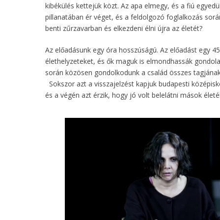
kibékülés kettejük közt. Az apa elmegy, és a fiú egyed
pillanatában ér véget, és a feldolgozó foglalkozás során
benti zűrzavarban és elkezdeni élni újra az életét?
Az előadásunk egy óra hosszúságú. Az előadást egy 45 p
élethelyzeteket, és ők maguk is elmondhassák gondolat
során közösen gondolkodunk a család összes tagjának s
Sokszor azt a visszajelzést kapjuk budapesti középisko
és a végén azt érzik, hogy jó volt belelátni mások életé