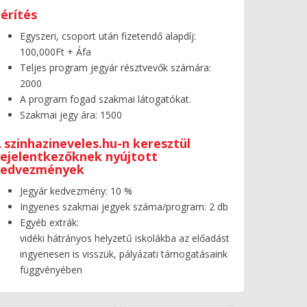
érítés
Egyszeri, csoport után fizetendő alapdíj:
100,000Ft + Áfa
Teljes program jegyár résztvevők számára:
2000
A program fogad szakmai látogatókat.
Szakmai jegy ára: 1500
 szinhazineveles.hu-n keresztül
ejelentkezőknek nyújtott
kedvezmények
Jegyár kedvezmény: 10 %
Ingyenes szakmai jegyek száma/program: 2 db
Egyéb extrák:
vidéki hátrányos helyzetű iskolákba az előadást
ingyenesen is visszük, pályázati támogatásaink
függvényében