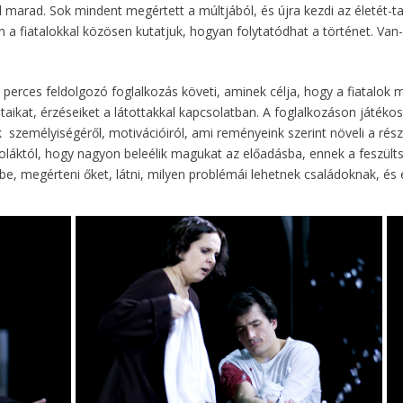
ül marad. Sok mindent megértett a múltjából, és újra kezdi az életét-
 a fiatalokkal közösen kutatjuk, hogyan folytatódhat a történet. Van-e
erces feldolgozó foglalkozás követi, aminek célja, hogy a fiatalok m
aikat, érzéseiket a látottakkal kapcsolatban. A foglalkozáson játék
zemélyiségéről, motivációiról, ami reményeink szerint növeli a rész
láktól, hogy nagyon beleélik magukat az előadásba, ennek a feszültsé
be, megérteni őket, látni, milyen problémái lehetnek családoknak, és e