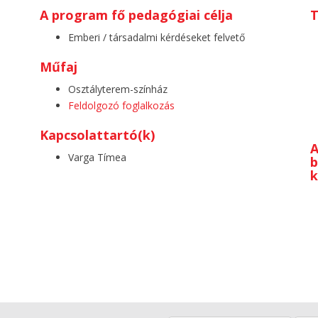
A program fő pedagógiai célja
T
Emberi / társadalmi kérdéseket felvető
Műfaj
Osztályterem-színház
Feldolgozó foglalkozás
Kapcsolattartó(k)
A
Varga Tímea
b