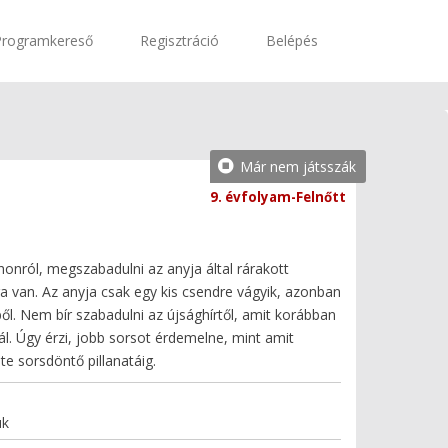
Programkereső
Regisztráció
Belépés
Már nem játsszák
9. évfolyam-Felnőtt
thonról, megszabadulni az anyja által rárakott
a van. Az anyja csak egy kis csendre vágyik, azonban
éből. Nem bír szabadulni az újsághírtől, amit korábban
ál. Úgy érzi, jobb sorsot érdemelne, mint amit
ete sorsdöntő pillanatáig.
uk