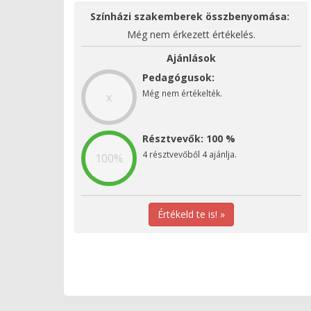
Színházi szakemberek összbenyomása:
Még nem érkezett értékelés.
Ajánlások
Pedagógusok:
Még nem értékelték.
x
Résztvevők: 100 %
4 résztvevőből 4 ajánlja.
100%
Értékeld te is! »