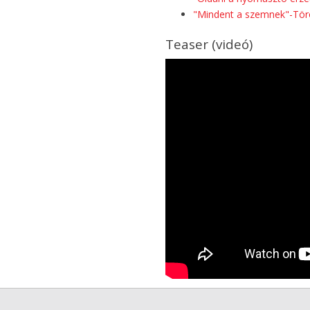
"Mindent a szemnek"-Törö
Teaser (videó)