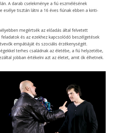
talán. A darab cselekménye a fiú eszmélésének
 esélye tisztán látni a 16 éves fiúnak ebben a kinti-
élyebben megértsék az előadás által felvetett
os feladatok és az ezekhez kapcsolódó beszélgetések
tvevők empátiáját és szociális érzékenységét.
gekkel terhes családnak az életébe, a fiú helyzetébe,
záltal jobban értékelni azt az életet, amit ők élhetnek.