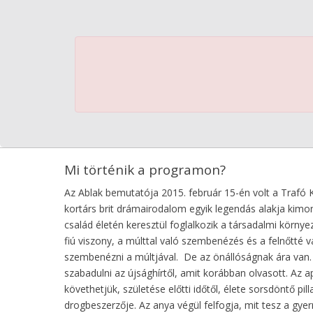
Mi történik a programon?
Az Ablak bemutatója 2015. február 15-én volt a Trafó
kortárs brit drámairodalom egyik legendás alakja kimon
család életén keresztül foglalkozik a társadalmi környe
fiú viszony, a múlttal való szembenézés és a felnőtté vá
szembenézni a múltjával. De az önállóságnak ára van. A
szabadulni az újsághírtől, amit korábban olvasott. Az a
követhetjük, születése előtti időtől, élete sorsdöntő pi
drogbeszerzője. Az anya végül felfogja, mit tesz a gyer