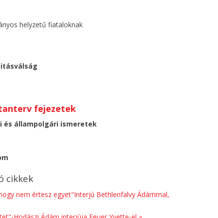
ányos helyzetű fiataloknak
titásválság
anterv fejezetek
 és állampolgári ismeretek
lom
 cikkek
, hogy nem értesz egyet"Interjú Bethlenfalvy Ádámmal,
et"-Hodászi Ádám interjúja Feuer Yvette-el »