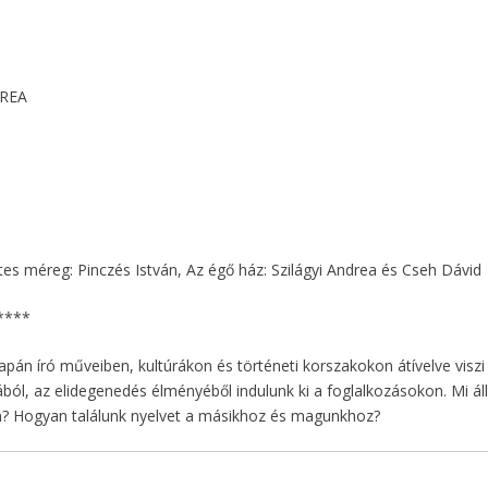
DREA
letes méreg: Pinczés István, Az égő ház: Szilágyi Andrea és Cseh Dávid
****
japán író műveiben, kultúrákon és történeti korszakokon átívelve visz
ból, az elidegenedés élményéből indulunk ki a foglalkozásokon. Mi áll
n? Hogyan találunk nyelvet a másikhoz és magunkhoz?