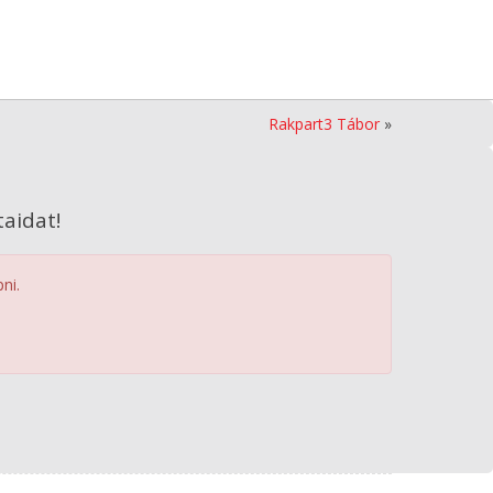
Rakpart3 Tábor
»
aidat!
ni.