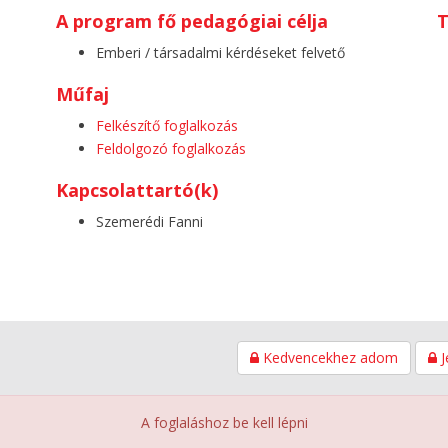
A program fő pedagógiai célja
T
Emberi / társadalmi kérdéseket felvető
Műfaj
Felkészítő foglalkozás
Feldolgozó foglalkozás
Kapcsolattartó(k)
Szemerédi Fanni
Kedvencekhez adom
J
A foglaláshoz be kell lépni