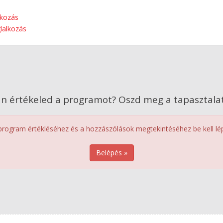
lkozás
lalkozás
n értékeled a programot? Oszd meg a tapasztalat
program értékléséhez és a hozzászólások megtekintéséhez be kell lép
Belépés »