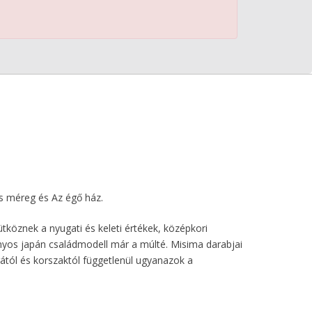
es méreg és Az égő ház.
tköznek a nyugati és keleti értékek, középkori
nyos japán családmodell már a múlté. Misima darabjai
rától és korszaktól függetlenül ugyanazok a