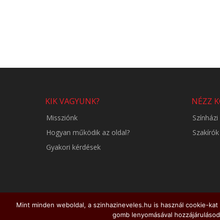
KIK VAGYUNK?
NÉZZ 
Missziónk
Színház
Hogyan működik az oldal?
Szakírók
Gyakori kérdések
Mint minden weboldal, a szinhazineveles.hu is használ cookie-ka
gomb lenyomásával hozzájárulásoda