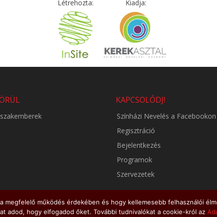
Létrehozta:
Kiadja:
KÖRÜL
KAPCSOLÓDJ!
i szakemberek
Színházi Nevelés a Facebookon
Regisztráció
Bejelentkezés
Programok
Szervezetek
t a megfelelő működés érdekében és hogy kellemesebb felhasználói élm
t adod, hogy elfogadod őket. További tudnivalókat a cookie-król az
Ada
© 2026 - szinhazineveles.hu