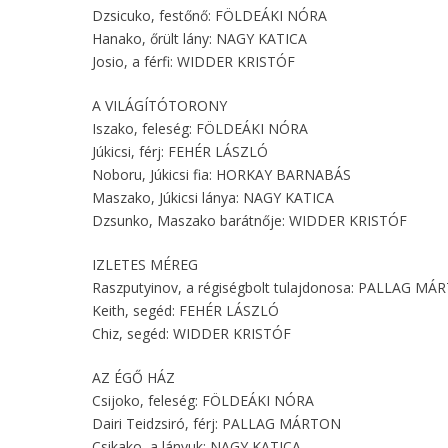
Dzsicuko, festőnő: FÖLDEÁKI NÓRA
Hanako, őrült lány: NAGY KATICA
Josio, a férfi: WIDDER KRISTÓF
A VILÁGÍTÓTORONY
Iszako, feleség: FÖLDEÁKI NÓRA
Júkicsi, férj: FEHÉR LÁSZLÓ
Noboru, Júkicsi fia: HORKAY BARNABÁS
Maszako, Júkicsi lánya: NAGY KATICA
Dzsunko, Maszako barátnője: WIDDER KRISTÓF
IZLETES MÉREG
Raszputyinov, a régiségbolt tulajdonosa: PALLAG M
Keith, segéd: FEHÉR LÁSZLÓ
Chiz, segéd: WIDDER KRISTÓF
AZ ÉGŐ HÁZ
Csijoko, feleség: FÖLDEÁKI NÓRA
Dairi Teidzsiró, férj: PALLAG MÁRTON
Csikako, a lányuk: NAGY KATICA