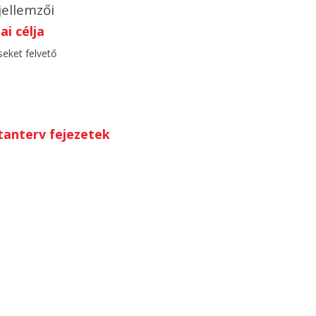
jellemzői
i célja
seket felvető
anterv fejezetek