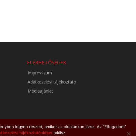
ELÉRHETŐSÉGEK
Impresszum
Adatkezelési tájékoztató
Médiaajánlat
ényben legyen részed, amikor az oldalunkon jársz. Az “Elfogadom”
tkezelési tájékoztatónkban
találsz.