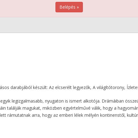
Belépés »
sos darabjából készült: Az elcserélt legyezők, A világítótorony, Ízlet
 egyik legizgalmasabb, nyugaton is ismert alkotója. Drámáiban összeü
tcáin találják magukat, miközben egyértelművé válik, hogy a hagyomá
lett rámutatnak arra, hogy az emberi lélek mélyén kontinenstől, kultú