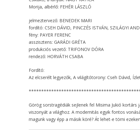
Morija, albérlő: FEHÉR LÁSZLÓ
jelmeztervező: BENEDEK MARI
fordító: CSEH DÁVID, PINCZÉS ISTVÁN, SZILÁGYI AN
fény: PAYER FERENC
asszisztens: GARÁDI GRÉTA
produkciós vezető: TRIFONOV DÓRA
rendező: HORVÁTH CSABA
Fordító:
Az elcserélt legyezők, A világítótorony: Cseh Dávid, Íz
********************************************
Görög sorstragédiák sejlenek fel Misima Jukió kortárs 
viszonyát a világhoz. A modernitás egyik fontos vonásá
magunk vagy épp a másik köré? Át lehet-e törni ezeke