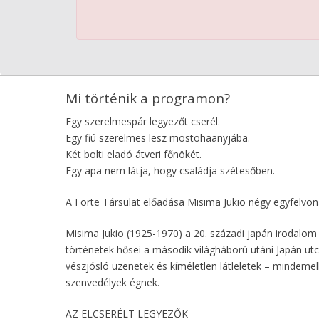
Mi történik a programon?
Egy szerelmespár legyezőt cserél.
Egy fiú szerelmes lesz mostohaanyjába.
Két bolti eladó átveri főnökét.
Egy apa nem látja, hogy családja szétesőben.
A Forte Társulat előadása Misima Jukio négy egyfelvoná
Misima Jukio (1925-1970) a 20. századi japán irodalom
történetek hősei a második világháború utáni Japán u
vészjósló üzenetek és kíméletlen látleletek – mindemel
szenvedélyek égnek.
AZ ELCSERÉLT LEGYEZŐK