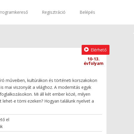
Programkereső
Regisztráció
Belépés
Elérhető
10-13.
évfolyam
 író műveiben, kultúrákon és történeti korszakokon
 is mai viszonyát a világhoz. A modernitás egyik
foglalkozásokon. Mi áll két ember közé, milyen
 lehet-e törni ezeken? Hogyan találunk nyelvet a
tő el
uk