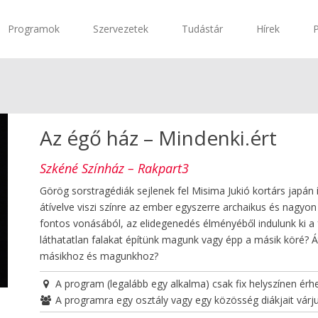
Programok
Szervezetek
Tudástár
Hírek
Az égő ház – Mindenki.ért
Szkéné Színház – Rakpart3
Görög sorstragédiák sejlenek fel Misima Jukió kortárs japán
átívelve viszi színre az ember egyszerre archaikus és nagyon
fontos vonásából, az elidegenedés élményéből indulunk ki a 
láthatatlan falakat építünk magunk vagy épp a másik köré? Át
másikhoz és magunkhoz?
A program (legalább egy alkalma) csak fix helyszínen érhe
A programra egy osztály vagy egy közösség diákjait várj