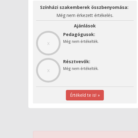
Színházi szakemberek összbenyomása:
Még nem érkezett értékelés.
Ajánlások
Pedagógusok:
Még nem értékelték.
x
Résztvevők:
Még nem értékelték.
x
Értékeld te is! »