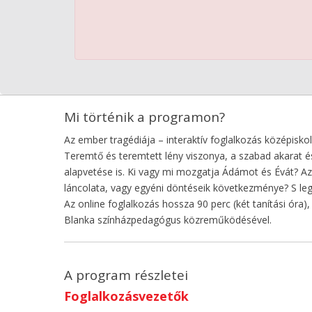
Mi történik a programon?
Az ember tragédiája – interaktív foglalkozás középisko
Teremtő és teremtett lény viszonya, a szabad akarat 
alapvetése is. Ki vagy mi mozgatja Ádámot és Évát? Az
láncolata, vagy egyéni döntéseik következménye? S le
Az online foglalkozás hossza 90 perc (két tanítási ór
Blanka színházpedagógus közreműködésével.
A program részletei
Foglalkozásvezetők