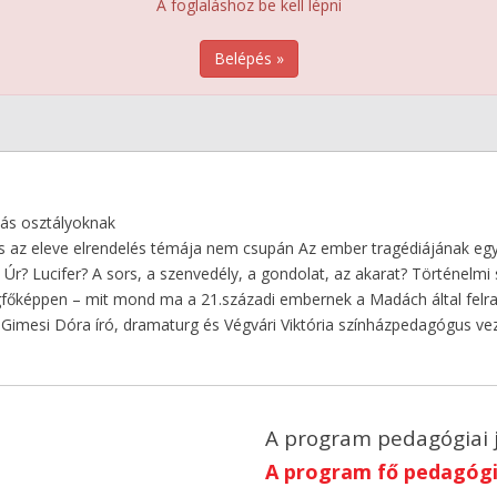
A foglaláshoz be kell lépni
Belépés »
lás osztályoknak
és az eleve elrendelés témája nem csupán Az ember tragédiájának eg
 Úr? Lucifer? A sors, a szenvedély, a gondolat, az akarat? Történelm
gfőképpen – mit mond ma a 21.századi embernek a Madách által felra
a), Gimesi Dóra író, dramaturg és Végvári Viktória színházpedagógus 
A program pedagógiai 
A program fő pedagógia