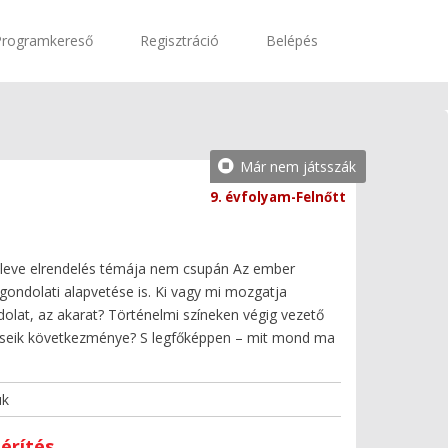
Programkereső
Regisztráció
Belépés
Már nem játsszák
9. évfolyam-Felnőtt
 eleve elrendelés témája nem csupán Az ember
gondolati alapvetése is. Ki vagy mi mozgatja
dolat, az akarat? Történelmi színeken végig vezető
éseik következménye? S legfőképpen – mit mond ma
uk
érítés