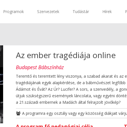
Programok
Szervezetek
Tudástár
Hírek
Az ember tragédiája online
Budapest Bábszínház
Teremtő és teremtett lény viszonya, a szabad akarat és az
tragédiájának egyik alapkérdése, de a bábművészet legfőbb 
Ádámot és Évát? Az Úr? Lucifer? A sors, a szenvedély, a gon
útjuk szükségszerű események láncolata, vagy egyéni dönt
a 21.századi embernek a Madách által felrajzolt jövőkép?
A programra egy osztály vagy egy közösség diákjait várj
A program fő pedagógiai célja
T