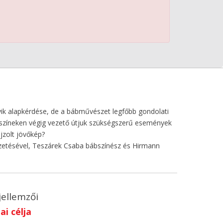
yik alapkérdése, de a bábművészet legfőbb gondolati
i színeken végig vezető útjuk szükségszerű események
jzolt jövőkép?
vezetésével, Teszárek Csaba bábszínész és Hirmann
jellemzői
i célja