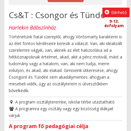
Cs&T : Csongor és Tünde
Elérhető
9-13.
évfolyam
Harlekin Bábszínház
Történetünk fiatal szereplői, ahogy Vörösmarty karakterei is
az élet fontos kérdéseire keresik a választ. Van, aki idealizált
szerelemre vágyik, van, akinek az élet habzsolása ad a
hétköznapoknak értelmet, akad, akit a pénz motivál, mást a
tudomány vagy a hatalom, van, aki nem tudja, merre
induljon, és akad, aki elakad. Gimiseink útkeresése, ahogy
Csongoré és Tündéé sem akadálymentes: ahogyan a
mesebeli vidék, úgy az osztályterem is útvesztőkben
bővelkedik.
A program osztályterembe, iskolai térbe utaztatható
A programra egy osztály vagy egy közösség diákjait
várjuk
A program fő pedagógiai célja