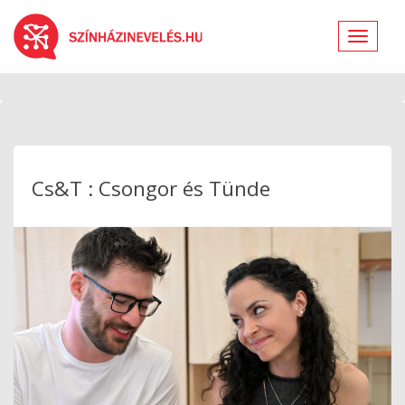
Toggle
navigat
Cs&T : Csongor és Tünde