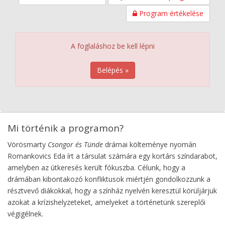
Program értékelése
A foglaláshoz be kell lépni
Belépés »
Mi történik a programon?
Vörösmarty
Csongor és Tünde
drámai költeménye nyomán
Romankovics Eda írt a társulat számára egy kortárs színdarabot,
amelyben az útkeresés került fókuszba. Célunk, hogy a
drámában kibontakozó konfliktusok miértjén gondolkozzunk a
résztvevő diákokkal, hogy a színház nyelvén keresztül körüljárjuk
azokat a krízishelyzeteket, amelyeket a történetünk szereplői
végigélnek.