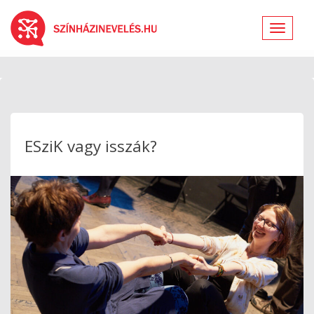
Toggle
navigat
ESziK vagy isszák?