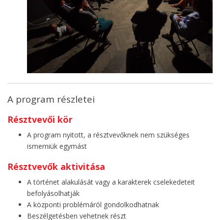
A program részletei
Résztvevői kör
A program nyitott, a résztvevőknek nem szükséges
ismerniük egymást
Résztvevők aktivitása
A történet alakulását vagy a karakterek cselekedeteit
befolyásolhatják
A központi problémáról gondolkodhatnak
Beszélgetésben vehetnek részt