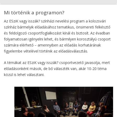
Mi történik a programon?
Az ESziK vagy isszák? színházi nevelési program a kolozsvári
színház bármelyik előadásához tematikus, önsimereti felkésztő
és feldolgozó csoportfoglalkozást kínál és biztosít. Az évadban
folyamatosan igényelni lehet, és bármilyen korosztályú csoport
számára elérhető – amennyiben az előadás korhatárának
figyelembe vételével történik az előadásválasztás.
A témákat az ESziK vagy isszák? csoportvezető javasolja, mert
előadásonként mások, de bő választék van, akár 10-20 téma
közül is lehet választani.