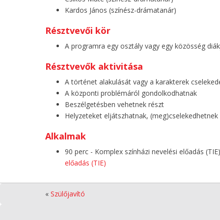
Kardos János (színész-drámatanár)
Résztvevői kör
A programra egy osztály vagy egy közösség diákj
Résztvevők aktivitása
A történet alakulását vagy a karakterek cseleked
A központi problémáról gondolkodhatnak
Beszélgetésben vehetnek részt
Helyzeteket eljátszhatnak, (meg)cselekedhetnek
Alkalmak
90 perc - Komplex színházi nevelési előadás (TIE
előadás (TIE)
«
Szülőjavító