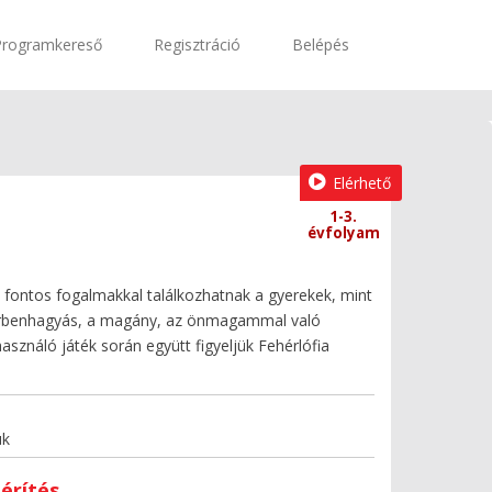
Programkereső
Regisztráció
Belépés
Elérhető
1-3.
évfolyam
 fontos fogalmakkal találkozhatnak a gyerekek, mint
cserbenhagyás, a magány, az önmagammal való
sználó játék során együtt figyeljük Fehérlófia
uk
érítés