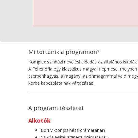
Mi történik a programon?
Komplex színházi nevelési előadás az általános iskolák
A Fehérlófia egy klasszikus magyar népmese, melyben o
cserbenhagyás, a magány, az önmagammal való megküzdés
körbe kapcsolatainak változásait.
A program részletei
Alkotók
Bori Viktor (színész-drámatanár)
Csikós Máté (színész-drámatanár)