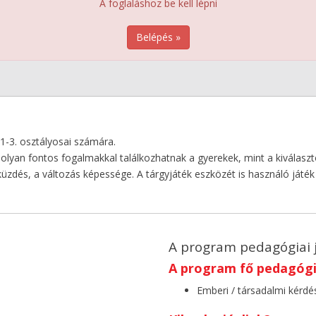
A foglaláshoz be kell lépni
Belépés »
 1-3. osztályosai számára.
lyan fontos fogalmakkal találkozhatnak a gyerekek, mint a kiválaszt
, a változás képessége. A tárgyjáték eszközét is használó játék sor
A program pedagógiai 
A program fő pedagógia
Emberi / társadalmi kérdé