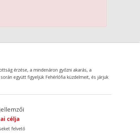
ottság érzése, a mindenáron győzni akarás, a
án együtt figyeljük Fehérlófia küzdelmeit, és járjuk
jellemzői
i célja
seket felvető