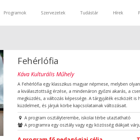
Programok
Szervezetek
Tudástár
Hírek
Fehérlófia
Káva Kulturális Műhely
A Fehérlófia egy klasszikus magyar népmese, melyben olyan
a kiválasztottság érzése, a mindenáron győzni akarás, a 
megküzdés, a változás képessége. A tárgyjáték eszközét is ha
küzdelmeit, és járjuk körbe kapcsolatainak változásait.
A program osztályterembe, iskolai térbe utaztatható
A programra egy osztály vagy egy közösség diákjait várj
A program fő pedagógiai célja
T