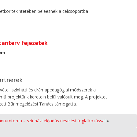
életkor tekintetében beleesnek a célcsoportba
anterv fejezetek
lom
artnerek
szvételi színházi és drámapedagógiai módszerek a
ű projektünk keretein belül valósult meg. A projektet
zeti Bűnmegelőzési Tanács támogatta.
ntumtorna – színházi előadás nevelési foglalkozással
»