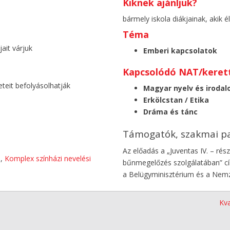
Kiknek ajánljuk?
bármely iskola diákjainak, akik 
Téma
ait várjuk
Emberi kapcsolatok
Kapcsolódó NAT/kerett
eteit befolyásolhatják
Magyar nyelv és iroda
Erkölcstan / Etika
Dráma és tánc
Támogatók, szakmai p
Az előadás a „Juventas IV. – ré
),
Komplex színházi nevelési
bűnmegelőzés szolgálatában” cím
a Belügyminisztérium és a Nem
Kva