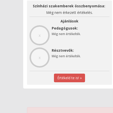
Színházi szakemberek összbenyomása:
Még nem érkezett értékelés.
Ajánlások
Pedagógusok:
Még nem értékelték.
x
Résztvevők:
Még nem értékelték.
x
Értékeld te is! »