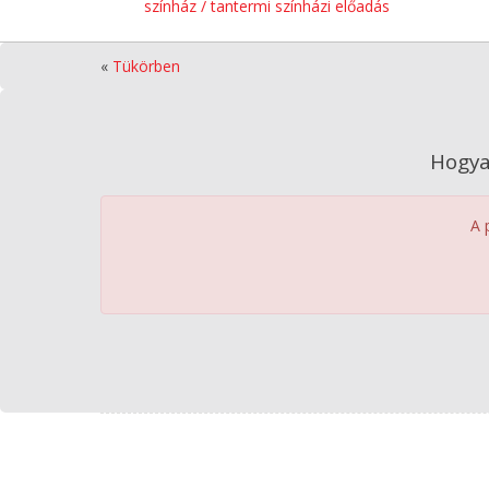
színház / tantermi színházi előadás
«
Tükörben
Hogya
A 