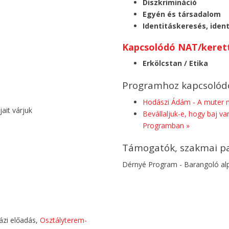
Diszkrimináció
Egyén és társadalom
Identitáskeresés, iden
Kapcsolódó NAT/kerett
Erkölcstan / Etika
Programhoz kapcsolódó
Hodászi Ádám - A muter 
ait várjuk
Bevállaljuk-e, hogy baj v
Programban »
Támogatók, szakmai p
Dérnyé Program - Barangoló a
ázi előadás,
Osztályterem-