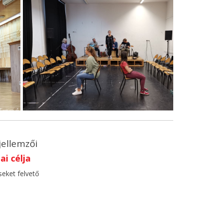
jellemzői
i célja
seket felvető