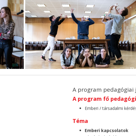
A program pedagógiai 
A program fő pedagógia
Emberi / társadalmi kérdé
Téma
Emberi kapcsolatok