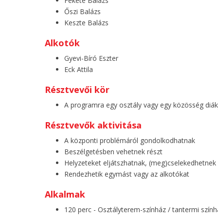
Fekete Balázs
Őszi Balázs
Keszte Balázs
Alkotók
Gyevi-Bíró Eszter
Eck Attila
Résztvevői kör
A programra egy osztály vagy egy közösség diákj
Résztvevők aktivitása
A központi problémáról gondolkodhatnak
Beszélgetésben vehetnek részt
Helyzeteket eljátszhatnak, (meg)cselekedhetnek
Rendezhetik egymást vagy az alkotókat
Alkalmak
120 perc - Osztályterem-színház / tantermi szính