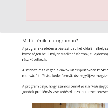
Mi történik a programon?
A program kezdetén a pástszínpad két oldalán elhelyez
közösségen belül milyen viselkedésformák, tulajdons
rész következik.
A színházi rész végén a diákok kiscsoportokban két-két
motivációit, fő viselkedésformáit összegyűjtve megvizs
A program célja, hogy számos témát
(a viselkedésfügg
gondolt problémás viselkedésről. Ezáltal természetesen 