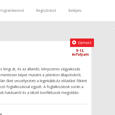
Programkereső
Regisztráció
Belépés
Elérhető
9-12.
évfolyam
s lengi át, és az állandó, kényszeres vágyakozás
 mentesen képet mutatni a jelenkori állapotokról,
lán őket veszélyezteti a leginkább.Az előadást főként
ozó foglalkozással együtt. A foglalkozások során a
ok hatásairól és a látott konfliktusok megoldási
uk