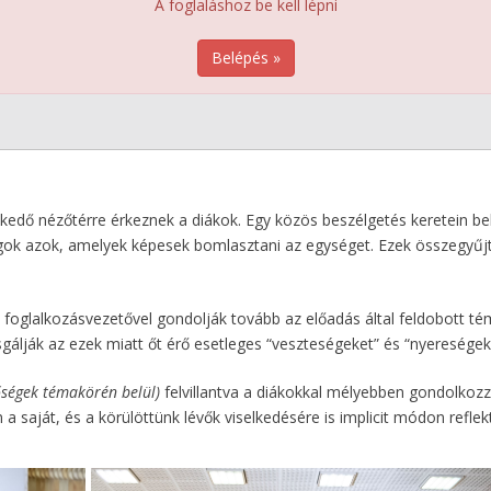
A foglaláshoz be kell lépni
Belépés »
kedő nézőtérre érkeznek a diákok. Egy közös beszélgetés keretein be
ágok azok, amelyek képesek bomlasztani az egységet. Ezek összegyűj
 foglalkozásvezetővel gondolják tovább az előadás által feldobott té
gálják az ezek miatt őt érő esetleges “veszteségeket” és “nyereségek
őségek témakörén belül)
felvillantva a diákokkal mélyebben gondolkozz
a saját, és a körülöttünk lévők viselkedésére is implicit módon reflek