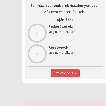
Színházi szakemberek összbenyomása:
Még nem érkezett értékelés.
Ajánlások
Pedagógusok:
Még nem értékelték.
x
Résztvevők:
Még nem értékelték.
x
Értékeld te is! »