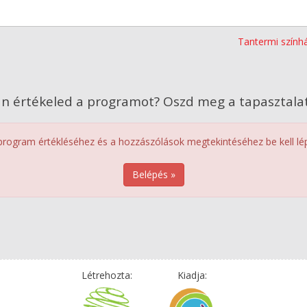
Tantermi szính
n értékeled a programot? Oszd meg a tapasztalat
program értékléséhez és a hozzászólások megtekintéséhez be kell lép
Belépés »
Létrehozta:
Kiadja: