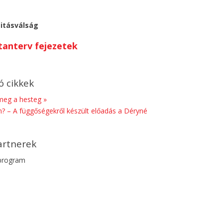
titásválság
anterv fejezetek
 cikkek
meg a hesteg »
an? – A függőségekről készült előadás a Déryné
artnerek
lprogram