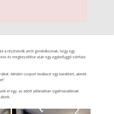
lül a résztvevők arról gondolkoznak, hogy egy
tése és megbeszélése után egy egybefüggő színházi
mákat. Minden csoport kiválaszt egy karaktert, akinek
et”.
unk el egy, az adott pillanatban izgalmasabbnak
tálunk.