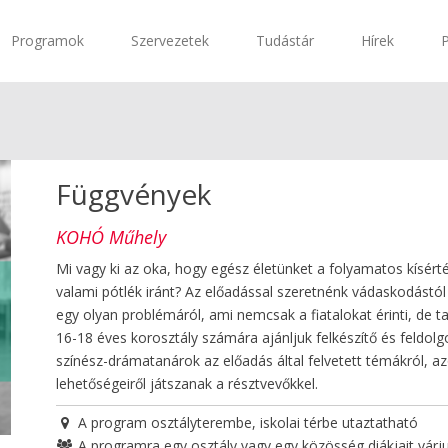
Programok
Szervezetek
Tudástár
Hírek
Függvények
KOHÓ Műhely
Mi vagy ki az oka, hogy egész életünket a folyamatos kísérté
valami pótlék iránt? Az előadással szeretnénk vádaskodástól
egy olyan problémáról, ami nemcsak a fiatalokat érinti, de ta
16-18 éves korosztály számára ajánljuk felkészítő és feldolg
színész-drámatanárok az előadás által felvetett témákról, az
lehetőségeiről játszanak a résztvevőkkel.
A program osztályterembe, iskolai térbe utaztatható
A programra egy osztály vagy egy közösség diákjait várj