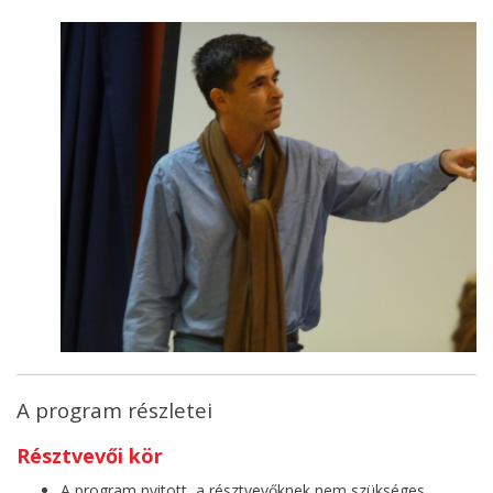
A program részletei
Résztvevői kör
A program nyitott, a résztvevőknek nem szükséges