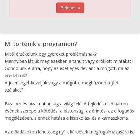
Belépés »
Mi történik a programon?
Mitől érzékelünk egy gyereket problémásnak?
Mennyiben látjuk meg ezekben a tanult vagy öröklött mintákat?
Gondolunk-e arra, hogy az esetleges deviancia mögött, mi az
eredeti ok?
A jelenséget kezeljük vagy a mögötte meghúzódó rejtett
szálakat?
Bizalom és bizalmatlanság a világ felé. A fejlődés első három
évének szerepe a kötődés, a biztonság, az érintés, az elfogadás
megélésében, s ennek hatása a kisiskolás- és a kamaszkorra.
Az előadásokon lehetőség nyílik kérdések megfogalmazására is.