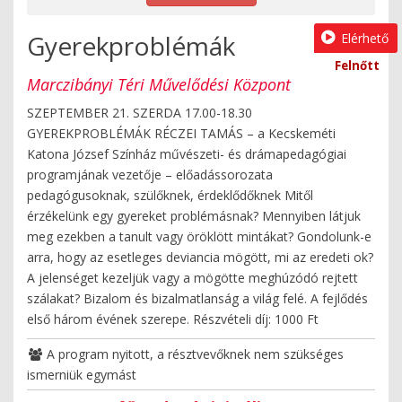
Gyerekproblémák
Elérhető
Felnőtt
Marczibányi Téri Művelődési Központ
SZEPTEMBER 21. SZERDA 17.00-18.30
GYEREKPROBLÉMÁK RÉCZEI TAMÁS – a Kecskeméti
Katona József Színház művészeti- és drámapedagógiai
programjának vezetője – előadássorozata
pedagógusoknak, szülőknek, érdeklődőknek Mitől
érzékelünk egy gyereket problémásnak? Mennyiben látjuk
meg ezekben a tanult vagy öröklött mintákat? Gondolunk-e
arra, hogy az esetleges deviancia mögött, mi az eredeti ok?
A jelenséget kezeljük vagy a mögötte meghúzódó rejtett
szálakat? Bizalom és bizalmatlanság a világ felé. A fejlődés
első három évének szerepe. Részvételi díj: 1000 Ft
A program nyitott, a résztvevőknek nem szükséges
ismerniük egymást