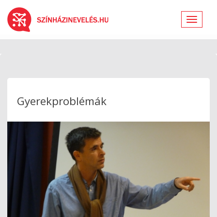
Toggle
navigat
Gyerekproblémák