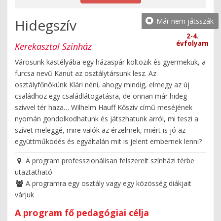
Hidegszív
Már nem játsszák
2-4.
évfolyam
Kerekasztal Színház
Városunk kastélyába egy házaspár költözik és gyermekük, a
furcsa nevű Kanut az osztálytársunk lesz. Az
osztályfőnökünk Klári néni, ahogy mindig, elmegy az új
családhoz egy családlátogatásra, de onnan már hideg
szívvel tér haza… Wilhelm Hauff Kőszív című meséjének
nyomán gondolkodhatunk és játszhatunk arról, mi teszi a
szívet meleggé, mire valók az érzelmek, miért is jó az
együttműködés és egyáltalán mit is jelent embernek lenni?
A program professzionálisan felszerelt színházi térbe
utaztatható
A programra egy osztály vagy egy közösség diákjait
várjuk
A program fő pedagógiai célja