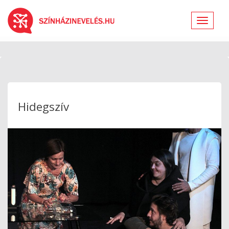
Toggle
navigat
Hidegszív