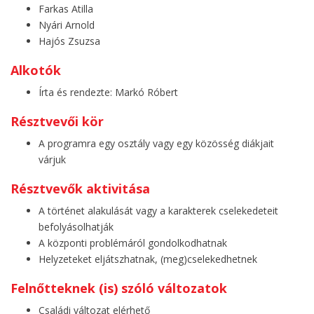
Farkas Atilla
Nyári Arnold
Hajós Zsuzsa
Alkotók
Írta és rendezte: Markó Róbert
Résztvevői kör
A programra egy osztály vagy egy közösség diákjait
várjuk
Résztvevők aktivitása
A történet alakulását vagy a karakterek cselekedeteit
befolyásolhatják
A központi problémáról gondolkodhatnak
Helyzeteket eljátszhatnak, (meg)cselekedhetnek
Felnőtteknek (is) szóló változatok
Családi változat elérhető