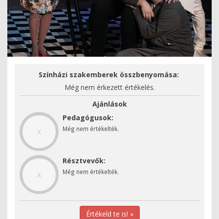
Színházi szakemberek összbenyomása:
Még nem érkezett értékelés.
Ajánlások
Pedagógusok:
Még nem értékelték.
x
Résztvevők:
Még nem értékelték.
x
Értékeld te is! »