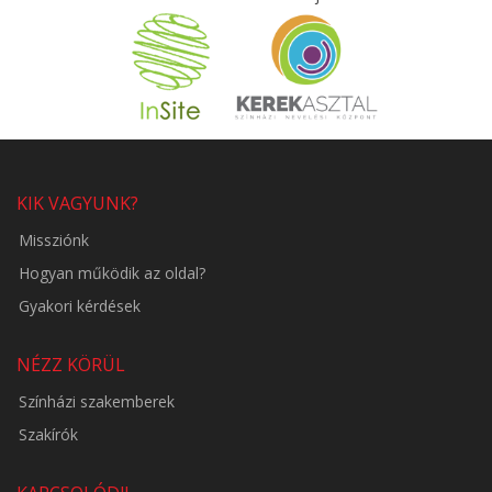
KIK VAGYUNK?
Missziónk
Hogyan működik az oldal?
Gyakori kérdések
NÉZZ KÖRÜL
Színházi szakemberek
Szakírók