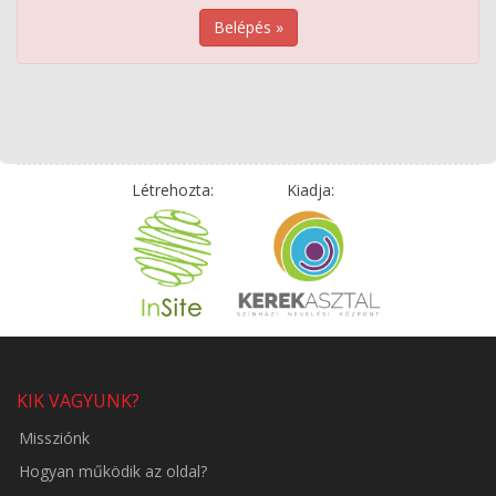
Belépés »
Létrehozta:
Kiadja:
KIK VAGYUNK?
Missziónk
Hogyan működik az oldal?