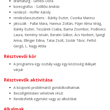
dramaturg - Gimesi Dóra
koreográfus - Szőllősi András
rendező - Hoffer Károly
rendezőasszisztens - Bánky Eszter, Csonka Maresz
játsszák - Pallai Mara, Hannus Zoltán, Pájer Alma Virág,
Bánky Eszter, Teszárek Csaba, Barna Zsombor, Podlovics
Laura, Kemény István, Beratin Gábor, Ács Norbert, Spiegl
Anna, Ellinger Edina, Tatai Zsolt, Szolár Tibor, Pethő
Gergő, L. Nagy Attila
Résztvevői kör
A programra egy osztály vagy egy közösség diákjait
várjuk
Résztvevők aktivitása
A központi problémáról gondolkodhatnak
Beszélgetésben vehetnek részt
Rendezhetik egymást vagy az alkotókat
Alkalmak