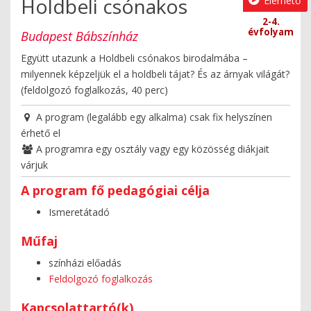
Holdbeli csónakos
Elérhető
2-4.
évfolyam
Budapest Bábszínház
Együtt utazunk a Holdbeli csónakos birodalmába –
milyennek képzeljük el a holdbeli tájat? És az árnyak világát?
(feldolgozó foglalkozás, 40 perc)
A program (legalább egy alkalma) csak fix helyszínen
érhető el
A programra egy osztály vagy egy közösség diákjait
várjuk
A program fő pedagógiai célja
Ismeretátadó
Műfaj
színházi előadás
Feldolgozó foglalkozás
Kapcsolattartó(k)