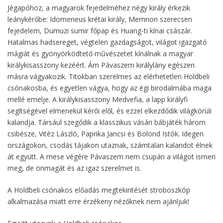
Jégapóhoz, a magyarok fejedelméhez négy király érkezik
leánykérőbe: Idomeneus krétai király, Memnon szerecsen
fejedelem, Dumuzi sumir főpap és Huang-ti kínai császár.
Hatalmas hadsereget, végtelen gazdagságot, világot igazgató
mágiát és gyönyörködtető művészetet kínálnak a magyar
királykisasszony kezéért. Ám Pávaszem királylány egészen
másra vágyakozik. Titokban szerelmes az elérhetetlen Holdbeli
csónakosba, és egyetlen vágya, hogy az égi birodalmába maga
mellé emelje. A királykisasszony Medvefia, a lapp királyfi
segítségével elmenekül kérői elől, és ezzel elkezdődik világkörüli
kalandja. Társául szegődik a klasszikus vásári bábjáték három
csibésze, Vitéz László, Paprika Jancsi és Bolond Istók. Idegen
országokon, csodás tájakon utaznak, számtalan kalandot élnek
át együtt. A mese végére Pávaszem nem csupán a világot ismeri
meg, de önmagát és az igaz szerelmet is.
A Holdbeli csónakos előadás megtekintését stroboszkóp
alkalmazása miatt erre érzékeny nézőknek nem ajánljuk!