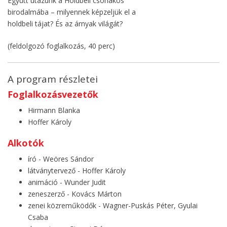
Együtt utazunk a Holdbeli csónakos
birodalmába – milyennek képzeljük el a
holdbeli tájat? És az árnyak világát?
(feldolgozó foglalkozás, 40 perc)
A program részletei
Foglalkozásvezetők
Hirmann Blanka
Hoffer Károly
Alkotók
író - Weöres Sándor
látványtervező - Hoffer Károly
animáció - Wunder Judit
zeneszerző - Kovács Márton
zenei közreműködők - Wagner-Puskás Péter, Gyulai
Csaba