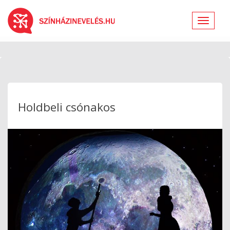
Toggle
navigat
Holdbeli csónakos