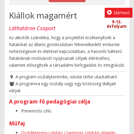
Kiállok magamért
Elérhető
9-13.
évfolyam
Láthatáron Csoport
Az alkotók szándéka, hogy a projekttel érzékenyítsék a
fiatalokat az állami gondozásban felnevelkedett emberek
nehézségeivel és életével kapcsolatban, a hasonló hátterű
fiataloknak motivációt nyújtsanak céljaik eléréséhez,
valamint elősegítsék a társadalmi befogadást és integrációt.
A program osztályterembe, iskolai térbe utaztatható
A programra egy osztály vagy egy közösség diákjait
várjuk
A program fő pedagógiai célja
Prevenciós célú
Műfaj
Osztályterem-színház / tantermi színházi előadás