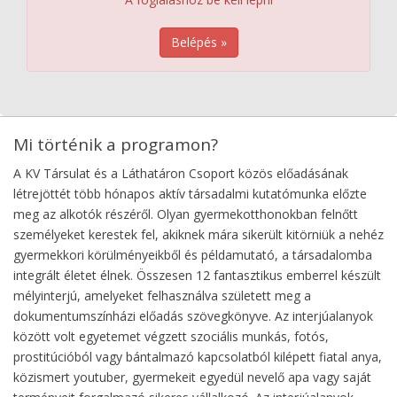
Belépés »
Mi történik a programon?
A KV Társulat és a Láthatáron Csoport közös előadásának
létrejöttét több hónapos aktív társadalmi kutatómunka előzte
meg az alkotók részéről. Olyan gyermekotthonokban felnőtt
személyeket kerestek fel, akiknek mára sikerült kitörniük a nehéz
gyermekkori körülményeikből és példamutató, a társadalomba
integrált életet élnek. Összesen 12 fantasztikus emberrel készült
mélyinterjú, amelyeket felhasználva született meg a
dokumentumszínházi előadás szövegkönyve. Az interjúalanyok
között volt egyetemet végzett szociális munkás, fotós,
prostitúcióból vagy bántalmazó kapcsolatból kilépett fiatal anya,
közismert youtuber, gyermekeit egyedül nevelő apa vagy saját