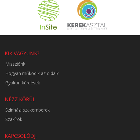
KIK VAGYUNK?
Missziónk
Hogyan működik az oldal?
Gyakori kérdések
NÉZZ KÖRÜL
Színházi szakemberek
Szakírók
KAPCSOLÓDJ!