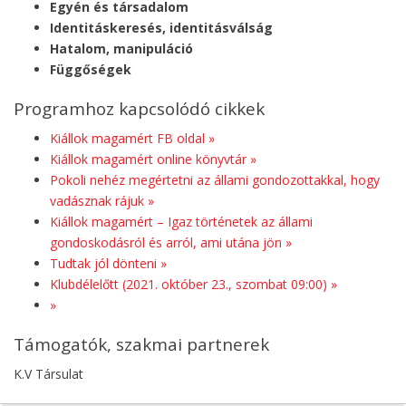
Egyén és társadalom
Identitáskeresés, identitásválság
Hatalom, manipuláció
Függőségek
Programhoz kapcsolódó cikkek
Kiállok magamért FB oldal »
Kiállok magamért online könyvtár »
Pokoli nehéz megértetni az állami gondozottakkal, hogy
vadásznak rájuk »
Kiállok magamért – Igaz történetek az állami
gondoskodásról és arról, ami utána jön »
Tudtak jól dönteni »
Klubdélelőtt (2021. október 23., szombat 09:00) »
»
Támogatók, szakmai partnerek
K.V Társulat