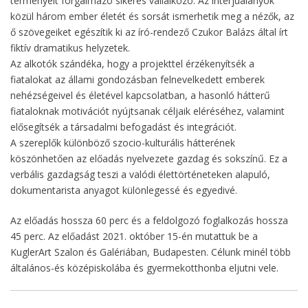
terményeit forgalmazó sikeres vállalkozó. Az interjúalanyok
közül három ember életét és sorsát ismerhetik meg a nézők, az
ő szövegeiket egészítik ki az író-rendező Czukor Balázs által írt
fiktív dramatikus helyzetek.
Az alkotók szándéka, hogy a projekttel érzékenyítsék a
fiatalokat az állami gondozásban felnevelkedett emberek
nehézségeivel és életével kapcsolatban, a hasonló hátterű
fiataloknak motivációt nyújtsanak céljaik eléréséhez, valamint
elősegítsék a társadalmi befogadást és integrációt.
A szereplők különböző szocio-kulturális hátterének
köszönhetően az előadás nyelvezete gazdag és sokszínű. Ez a
verbális gazdagság teszi a valódi élettörténeteken alapuló,
dokumentarista anyagot különlegessé és egyedivé.
Az előadás hossza 60 perc és a feldolgozó foglalkozás hossza
45 perc. Az előadást 2021. október 15-én mutattuk be a
KuglerArt Szalon és Galériában, Budapesten. Célunk minél több
általános-és középiskolába és gyermekotthonba eljutni vele.