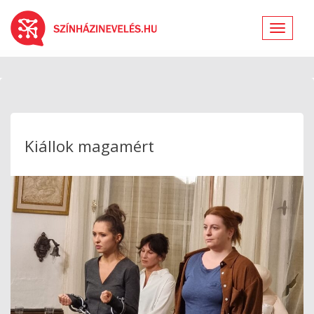
Toggle
navigat
Kiállok magamért