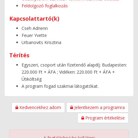
Feldolgozó foglalkozás
Kapcsolattartó(k)
Cseh Adrienn
Feuer Yvette
Urbanovits Krisztina
Térítés
Egyszeri, csoport után fizetendő alapdíj: Budapesten:
220.000 Ft + ÁFA ; Vidéken: 220.000 Ft + ÁFA +
Útiköltség
A program fogad szakmai látogatókat.
Kedvencekhez adom
Jelentkezem a programra
Program értékelése
A foglaláshoz be kell lépni