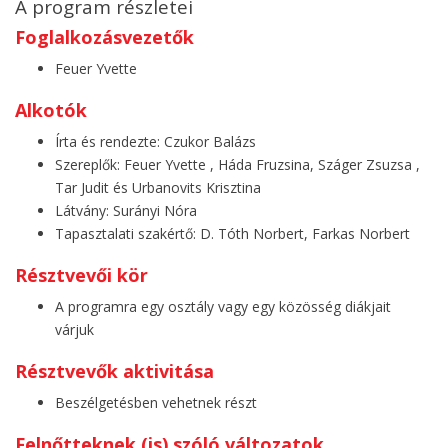
A program részletei
Foglalkozásvezetők
Feuer Yvette
Alkotók
Írta és rendezte: Czukor Balázs
Szereplők: Feuer Yvette , Háda Fruzsina, Száger Zsuzsa ,
Tar Judit és Urbanovits Krisztina
Látvány: Surányi Nóra
Tapasztalati szakértő: D. Tóth Norbert, Farkas Norbert
Résztvevői kör
A programra egy osztály vagy egy közösség diákjait
várjuk
Résztvevők aktivitása
Beszélgetésben vehetnek részt
Felnőtteknek (is) szóló változatok