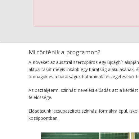
Mi történik a programon?
A Köveket az ausztrál szerzőpáros egy újsághír alapján
aktualitását mégis inkább egy barátság alakulásának, é
önmaguk és a barátságuk határainak feszegetéséből ho
Az osztálytermi színházi nevelési előadás azt a kérdés
felelőssége.
Előadásunk lecsupaszított színházi formákra épül, isko
középpontban.