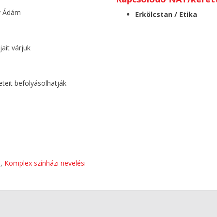
vy Ádám
Erkölcstan / Etika
ait várjuk
eteit befolyásolhatják
),
Komplex színházi nevelési