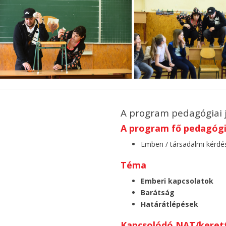
A program pedagógiai 
A program fő pedagógia
Emberi / társadalmi kérdé
Téma
Emberi kapcsolatok
Barátság
Határátlépések
Kapcsolódó NAT/kerett