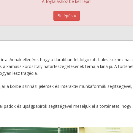
A foglaláshoz be kell lépni
Belépés »
 írta. Annak ellenére, hogy a darabban feldolgozott balesetekhez haso
s a kamasz korosztály határfeszegetésének témája kínálja. A történet 
gyan lesz tragédia.
t járja körbe színházi jelentek és interaktív munkaformák segítségével
lai padok és újságpapírok segítségével meséljük el a történetet, hog