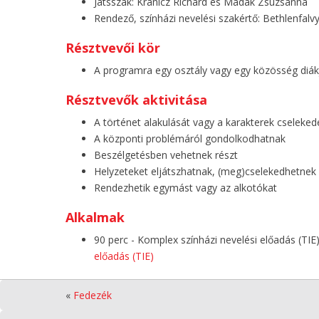
Játsszák: Kránicz Richárd és Madák Zsuzsanna
Rendező, színházi nevelési szakértő: Bethlenfal
Résztvevői kör
A programra egy osztály vagy egy közösség diákj
Résztvevők aktivitása
A történet alakulását vagy a karakterek cseleked
A központi problémáról gondolkodhatnak
Beszélgetésben vehetnek részt
Helyzeteket eljátszhatnak, (meg)cselekedhetnek
Rendezhetik egymást vagy az alkotókat
Alkalmak
90 perc - Komplex színházi nevelési előadás (TIE
előadás (TIE)
«
Fedezék