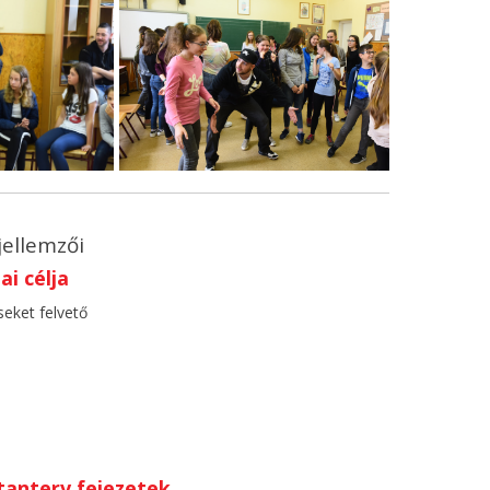
jellemzői
i célja
seket felvető
anterv fejezetek