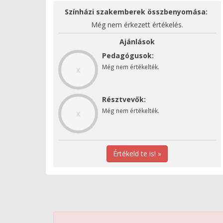
Színházi szakemberek összbenyomása:
Még nem érkezett értékelés.
Ajánlások
Pedagógusok:
Még nem értékelték.
x
Résztvevők:
Még nem értékelték.
x
Értékeld te is! »