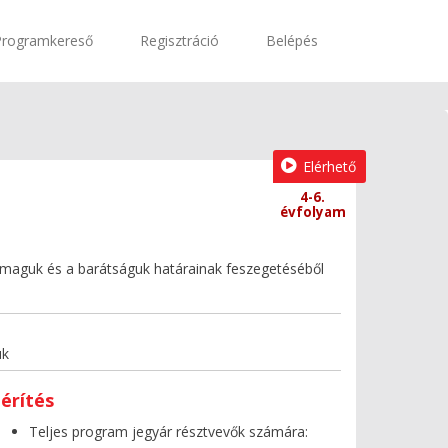
Programkereső
Regisztráció
Belépés
Elérhető
4-6.
évfolyam
önmaguk és a barátságuk határainak feszegetéséből
uk
érítés
Teljes program jegyár résztvevők számára: