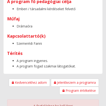
A program fő pedagógiai célja
Emberi / társadalmi kérdéseket felvető
Műfaj
Drámaóra
Kapcsolattartó(k)
Szemerédi Fanni
Térítés
A program ingyenes.
A program fogad szakmai látogatókat.
Kedvencekhez adom
Jelentkezem a programra
Program értékelése
A foglaláshoz be kell lépni