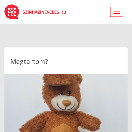
Toggle
navigat
Megtartom?