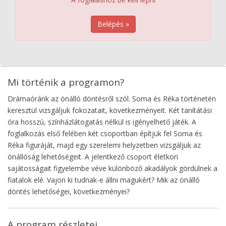
Belépés »
Mi történik a programon?
Drámaóránk az önálló döntésről szól. Soma és Réka történetén
keresztül vizsgáljuk fokozatait, következményeit. Két tanítátási
óra hosszú, színházlátogatás nélkül is igényelhető játék. A
foglalkozás első felében két csoportban építjük fel Soma és
Réka figuráját, majd egy szerelemi helyzetben vizsgáljuk az
önállóság lehetőségeit. A jelentkező csoport életkori
sajátosságait figyelembe véve különböző akadályok gördülnek a
fiatalok elé. Vajon ki tudnak-e állni magukért? Mik az önálló
döntés lehetőségei, következményei?
A program részletei