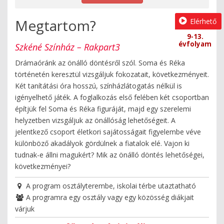
Megtartom?
Elérhető
9-13.
évfolyam
Szkéné Színház – Rakpart3
Drámaóránk az önálló döntésről szól. Soma és Réka
történetén keresztül vizsgáljuk fokozatait, következményeit.
Két tanítátási óra hosszú, színházlátogatás nélkül is
igényelhető játék. A foglalkozás első felében két csoportban
építjük fel Soma és Réka figuráját, majd egy szerelemi
helyzetben vizsgáljuk az önállóság lehetőségeit. A
jelentkező csoport életkori sajátosságait figyelembe véve
különböző akadályok gördülnek a fiatalok elé. Vajon ki
tudnak-e állni magukért? Mik az önálló döntés lehetőségei,
következményei?
A program osztályterembe, iskolai térbe utaztatható
A programra egy osztály vagy egy közösség diákjait
várjuk