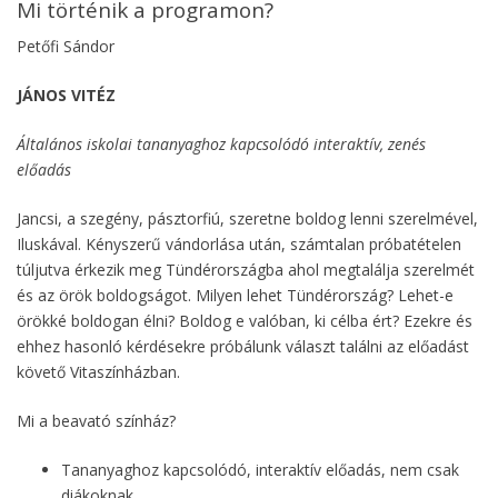
Mi történik a programon?
Petőfi Sándor
JÁNOS VITÉZ
Általános iskolai tananyaghoz kapcsolódó interaktív, zenés
előadás
Jancsi, a szegény, pásztorfiú, szeretne boldog lenni szerelmével,
Iluskával. Kényszerű vándorlása után, számtalan próbatételen
túljutva érkezik meg Tündérországba ahol megtalálja szerelmét
és az örök boldogságot. Milyen lehet Tündérország? Lehet-e
örökké boldogan élni? Boldog e valóban, ki célba ért? Ezekre és
ehhez hasonló kérdésekre próbálunk választ találni az előadást
követő Vitaszínházban.
Mi a beavató színház?
Tananyaghoz kapcsolódó, interaktív előadás, nem csak
diákoknak.