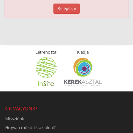
Belépés »
Létrehozta:
Kiadja:
KIK VAGYUNK?
Missziónk
Hogyan működik az oldal?