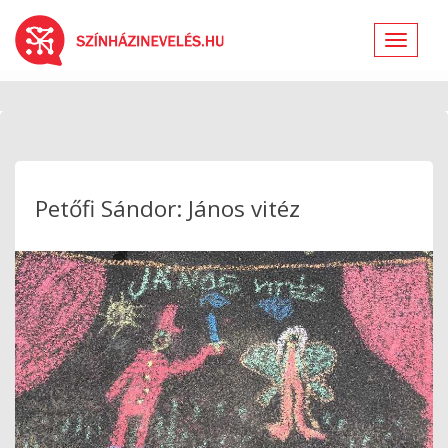
Toggle
navigat
Petőfi Sándor: János vitéz