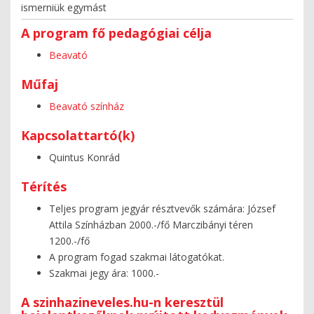
ismerniük egymást
A program fő pedagógiai célja
Beavató
Műfaj
Beavató színház
Kapcsolattartó(k)
Quintus Konrád
Térítés
Teljes program jegyár résztvevők számára: József
Attila Színházban 2000.-/fő Marczibányi téren
1200.-/fő
A program fogad szakmai látogatókat.
Szakmai jegy ára: 1000.-
A szinhazineveles.hu-n keresztül