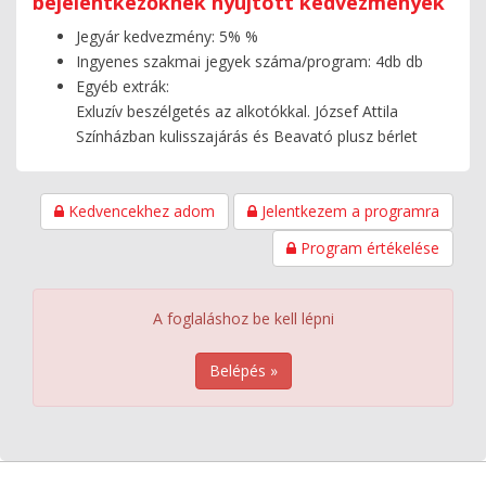
bejelentkezőknek nyújtott kedvezmények
Jegyár kedvezmény: 5% %
Ingyenes szakmai jegyek száma/program: 4db db
Egyéb extrák:
Exluzív beszélgetés az alkotókkal. József Attila
Színházban kulisszajárás és Beavató plusz bérlet
Kedvencekhez adom
Jelentkezem a programra
Program értékelése
A foglaláshoz be kell lépni
Belépés »