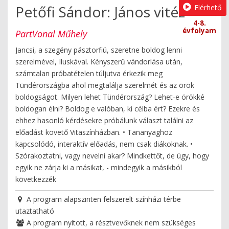
Petőfi Sándor: János vitéz
Elérhető
4-8.
évfolyam
PartVonal Műhely
Jancsi, a szegény pásztorfiú, szeretne boldog lenni
szerelmével, Iluskával. Kényszerű vándorlása után,
számtalan próbatételen túljutva érkezik meg
Tündérországba ahol megtalálja szerelmét és az örök
boldogságot. Milyen lehet Tündérország? Lehet-e örökké
boldogan élni? Boldog e valóban, ki célba ért? Ezekre és
ehhez hasonló kérdésekre próbálunk választ találni az
előadást követő Vitaszínházban. • Tananyaghoz
kapcsolódó, interaktív előadás, nem csak diákoknak. •
Szórakoztatni, vagy nevelni akar? Mindkettőt, de úgy, hogy
egyik ne zárja ki a másikat, - mindegyik a másikból
következzék
A program alapszinten felszerelt színházi térbe
utaztatható
A program nyitott, a résztvevőknek nem szükséges