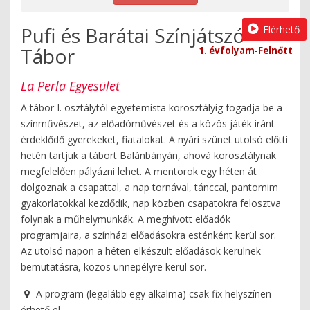
Pufi és Barátai Színjátszó
Elérhető
Tábor
1. évfolyam-Felnőtt
La Perla Egyesület
A tábor I. osztálytól egyetemista korosztályig fogadja be a
színművészet, az előadóművészet és a közös játék iránt
érdeklődő gyerekeket, fiatalokat. A nyári szünet utolsó előtti
hetén tartjuk a tábort Balánbányán, ahová korosztálynak
megfelelően pályázni lehet. A mentorok egy héten át
dolgoznak a csapattal, a nap tornával, tánccal, pantomim
gyakorlatokkal kezdődik, nap közben csapatokra felosztva
folynak a műhelymunkák. A meghívott előadók
programjaira, a színházi előadásokra esténként kerül sor.
Az utolsó napon a héten elkészült előadások kerülnek
bemutatásra, közös ünnepélyre kerül sor.
A program (legalább egy alkalma) csak fix helyszínen
érhető el