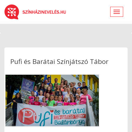
Toggle
navigat
Pufi és Barátai Színjátszó Tábor