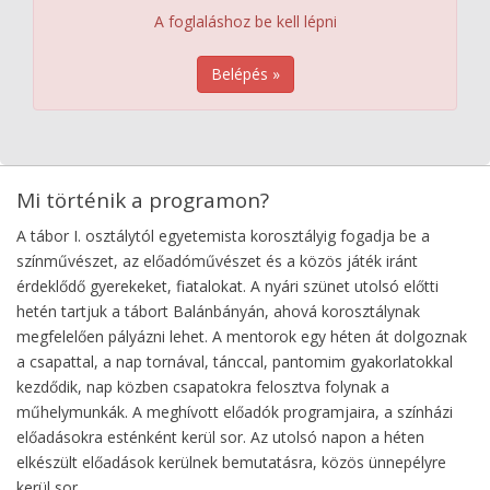
A foglaláshoz be kell lépni
Belépés »
Mi történik a programon?
A tábor I. osztálytól egyetemista korosztályig fogadja be a
színművészet, az előadóművészet és a közös játék iránt
érdeklődő gyerekeket, fiatalokat. A nyári szünet utolsó előtti
hetén tartjuk a tábort Balánbányán, ahová korosztálynak
megfelelően pályázni lehet. A mentorok egy héten át dolgoznak
a csapattal, a nap tornával, tánccal, pantomim gyakorlatokkal
kezdődik, nap közben csapatokra felosztva folynak a
műhelymunkák. A meghívott előadók programjaira, a színházi
előadásokra esténként kerül sor. Az utolsó napon a héten
elkészült előadások kerülnek bemutatásra, közös ünnepélyre
kerül sor.