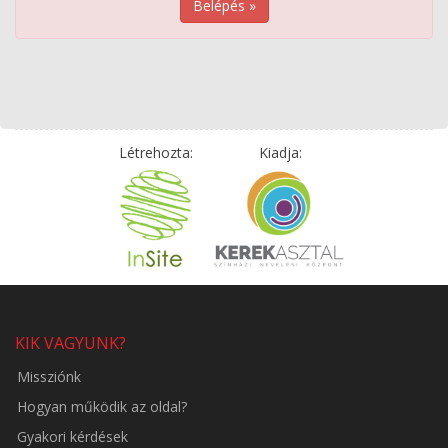
Belépés »
Létrehozta:
Kiadja:
KIK VAGYUNK?
Missziónk
Hogyan működik az oldal?
Gyakori kérdések