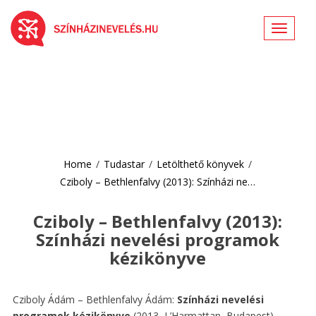
Toggle
navigat
Home
/
Tudastar
/
Letölthető könyvek
/
Cziboly – Bethlenfalvy (2013): Színházi ne…
Cziboly – Bethlenfalvy (2013):
Színházi nevelési programok
kézikönyve
Cziboly Ádám – Bethlenfalvy Ádám:
Színházi nevelési
programok kézikönyve
(2013, L’Harmattan, Budapest)