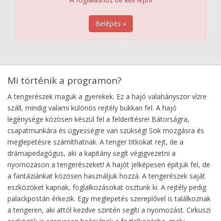
Belépés »
Mi történik a programon?
A tengerészek maguk a gyerekek. Ez a hajó valahányszor vízre
száll, mindig valami különös rejtély bukkan fel. A hajó
legénysége közösen készül fel a felderítésre! Bátorságra,
csapatmunkára és ügyességre van szükség! Sok mozgásra és
meglepetésre számíthatnak. A tenger titkokat rejt, de a
drámapedagógus, aki a kapitány segít végigvezetni a
nyomozáson a tengerészeket! A hajót jelképesen építjük fel, de
a fantáziánkat közösen használjuk hozzá. A tengerészek saját
eszközöket kapnak, foglalkozásokat osztunk ki. A rejtély pedig
palackpostán érkezik. Egy meglepetés szereplővel is találkoznak
a tengeren, aki attól kezdve szintén segíti a nyomozást. Cirkuszi