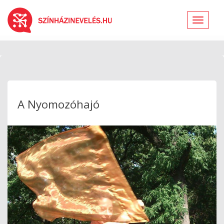
Toggle
navigat
A Nyomozóhajó