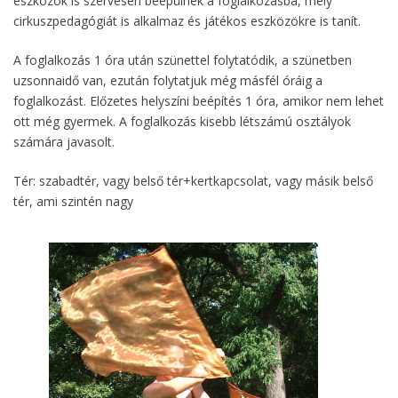
eszközök is szervesen beépülnek a foglalkozásba, mely
cirkuszpedagógiát is alkalmaz és játékos eszközökre is tanít.
A foglalkozás 1 óra után szünettel folytatódik, a szünetben
uzsonnaidő van, ezután folytatjuk még másfél óráig a
foglalkozást. Előzetes helyszíni beépítés 1 óra, amikor nem lehet
ott még gyermek. A foglalkozás kisebb létszámú osztályok
számára javasolt.
Tér: szabadtér, vagy belső tér+kertkapcsolat, vagy másik belső
tér, ami szintén nagy