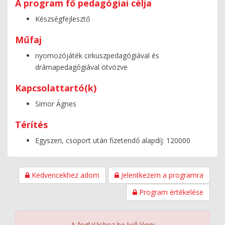
A program fő pedagógiai célja
Készségfejlesztő
Műfaj
nyomozójáték cirkuszpedagógiával és
drámapedagógiával ötvözve
Kapcsolattartó(k)
Simor Ágnes
Térítés
Egyszeri, csoport után fizetendő alapdíj: 120000
Kedvencekhez adom
Jelentkezem a programra
Program értékelése
A foglaláshoz be kell lépni