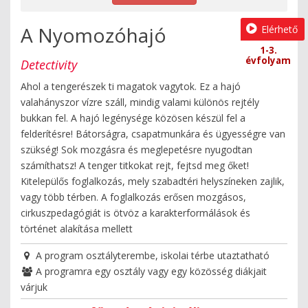
A Nyomozóhajó
Elérhető
1-3.
évfolyam
Detectivity
Ahol a tengerészek ti magatok vagytok. Ez a hajó
valahányszor vízre száll, mindig valami különös rejtély
bukkan fel. A hajó legénysége közösen készül fel a
felderítésre! Bátorságra, csapatmunkára és ügyességre van
szükség! Sok mozgásra és meglepetésre nyugodtan
számíthatsz! A tenger titkokat rejt, fejtsd meg őket!
Kitelepülős foglalkozás, mely szabadtéri helyszíneken zajlik,
vagy több térben. A foglalkozás erősen mozgásos,
cirkuszpedagógiát is ötvöz a karakterformálások és
történet alakítása mellett
A program osztályterembe, iskolai térbe utaztatható
A programra egy osztály vagy egy közösség diákjait
várjuk