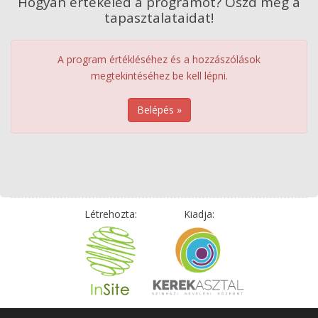
Hogyan értékeled a programot? Oszd meg a
tapasztalataidat!
A program értékléséhez és a hozzászólások
megtekintéséhez be kell lépni.
Belépés »
Létrehozta:
Kiadja: