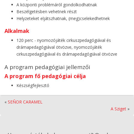
A központi problémáról gondolkodhatnak
Beszélgetésben vehetnek részt
Helyzeteket eljátszhatnak, (meg)cselekedhetnek
Alkalmak
120 perc - nyomozójáték cirkuszpedagógiával és
drámapedagógiával ötvözve, nyomozójáték
cirkuszpedagógiával és drámapedagógiával ötvözve
A program pedagógiai jellemzői
A program fő pedagógiai célja
Készségfejlesztő
«
SEÑOR CARAMEL
A Sziget
»