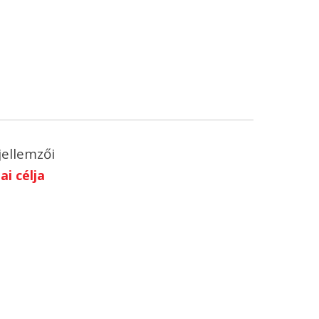
jellemzői
i célja