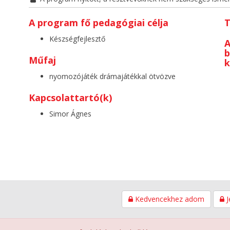
A program fő pedagógiai célja
T
Készségfejlesztő
A
b
Műfaj
nyomozójáték drámajátékkal ötvözve
Kapcsolattartó(k)
Simor Ágnes
Kedvencekhez adom
J