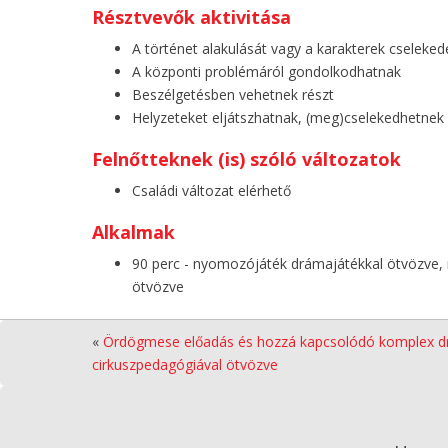
Résztvevők aktivitása
A történet alakulását vagy a karakterek cseleked
A központi problémáról gondolkodhatnak
Beszélgetésben vehetnek részt
Helyzeteket eljátszhatnak, (meg)cselekedhetnek
Felnőtteknek (is) szóló változatok
Családi változat elérhető
Alkalmak
90 perc - nyomozójáték drámajátékkal ötvözve,
ötvözve
«
Ördögmese előadás és hozzá kapcsolódó komplex d
cirkuszpedagógiával ötvözve