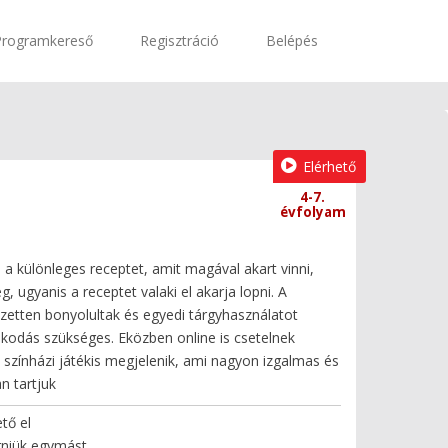
Programkereső
Regisztráció
Belépés
Elérhető
4-7.
évfolyam
 a különleges receptet, amit magával akart vinni,
 ugyanis a receptet valaki el akarja lopni. A
zetten bonyolultak és egyedi tárgyhasználatot
kodás szükséges. Eközben online is csetelnek
 színházi játékis megjelenik, ami nagyon izgalmas és
n tartjuk
tő el
rniük egymást