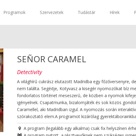
Programok
Szervezetek
Tudástár
Hírek
SEÑOR CARAMEL
Detectivity
A világhírű cukrász elutazott Madridba egy főzőversenyre, de
nem találta. Segédje, Kotyvasz a kisegér nyomozókat bíz meg,
fondorlatos történet meseszerű, de közben a nyomok kifeje
igényelnek. Csapatmunka, bizalomjáték és sok közös gondol
Caramellel, aki Madridban izgul. A nyomozás során interaktív
szórakoztató elem.A programot kizárólag gyerektáborainkba
A program (legalább egy alkalma) csak fix helyszínen érhe
A program nyitott, a résztvevőknek nem szükséges isme