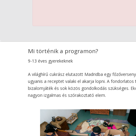
Mi történik a programon?
9-13 éves gyerekeknek
A világhírű cukrász elutazott Madridba egy főzőverseny
ugyanis a receptet valaki el akarja lopni. A fondorla
bizalomjáték és sok közös gondolkodás szükséges. Eközb
nagyon izgalmas és szórakoztató elem.