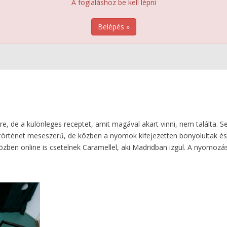
A foglaláshoz be kell lépni
Belépés »
re, de a különleges receptet, amit magával akart vinni, nem találta.
tos történet meseszerű, de közben a nyomok kifejezetten bonyolultak 
en online is csetelnek Caramellel, aki Madridban izgul. A nyomozás s