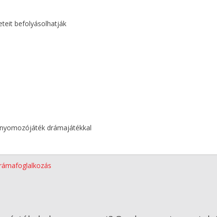
eteit befolyásolhatják
 nyomozójáték drámajátékkal
rámafoglalkozás