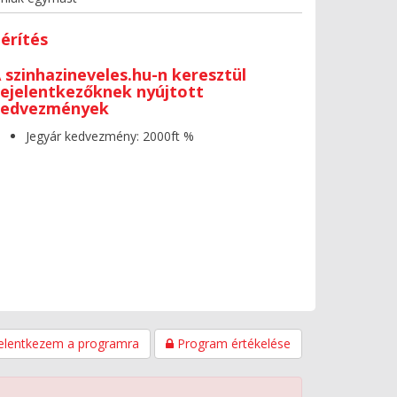
érítés
 szinhazineveles.hu-n keresztül
ejelentkezőknek nyújtott
kedvezmények
Jegyár kedvezmény: 2000ft %
elentkezem a programra
Program értékelése