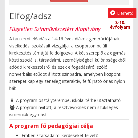
Elfog/adsz
Elérhető
8-10.
évfolyam
Független Színművészetért Alapítvány
A tantermi előadás a 14-16 éves diákok generációjának
viselkedési szokásait vizsgálja, a csoporton belüli
kirekesztés témáját feldolgozva. A két szereplő az egymás
közti szociális, társadalmi, személyiségbeli különbségekből
adódó kirekesztésről és ezek elfogadásáról szóló
nonverbális etűdöt állított színpadra, amelyben központi
szerepet kap egy zeneileg interaktív, felfújható óriás nylon
báb.
A program osztályterembe, iskolai térbe utaztatható
A program nyitott, a résztvevőknek nem szükséges
ismerniük egymást
A program fő pedagógiai célja
Emberi / társadalmi kérdéseket felvető