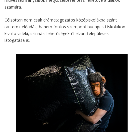
művészeti irányzatok megközelítését teszi lehetővé a diákok
számára.
Célzottan nem csak drámatagozatos középiskolákba szánt
tantermi előadás, hanem fontos szempont budapesti iskolákon
kívül a vidéki, színházi lehetőségektől elzárt települések
látogatása is.