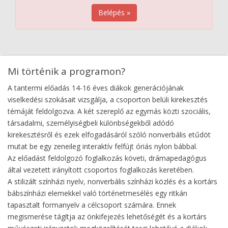
Belépés »
Mi történik a programon?
A tantermi előadás 14-16 éves diákok generációjának
viselkedési szokásait vizsgálja, a csoporton belüli kirekesztés
témáját feldolgozva. A két szereplő az egymás közti szociális,
társadalmi, személyiségbeli különbségekből adódó
kirekesztésről és ezek elfogadásáról szóló nonverbális etűdöt
mutat be egy zeneileg interaktív felfújt óriás nylon bábbal.
Az előadást feldolgozó foglalkozás követi, drámapedagógus
által vezetett irányított csoportos foglalkozás keretében.
A stilizált színházi nyelv, nonverbális színházi közlés és a kortárs
bábszínházi elemekkel való történetmesélés egy ritkán
tapasztalt formanyelv a célcsoport számára. Ennek
megismerése tágítja az önkifejezés lehetőségét és a kortárs