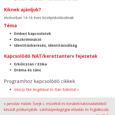
Kiknek ajánljuk?
elsősorban 14-16 éves középiskolásoknak
Téma
Emberi kapcsolatok
Diszkrimináció
Identitáskeresés, identitásválság
Kapcsolódó NAT/kerettanterv fejezetek
Erkölcstan / Etika
Dráma és tánc
Programhoz kapcsolódó cikkek
Interjú Eke Angélával és Bán Bálinttal »
«
Jaroslav Hašek: Švejk c. művéből és korabeli katonadalokból
készült pódiumjáték- színházpedagógiai előadás és foglalkozás