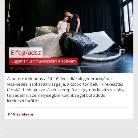
Elfog/adsz
Független Színművészetért Alapítvány
UTAZTATHATÓ
A tantermi előadás a 14-16 éves diákok generációjának
viselkedési szokásait vizsgálja, a csoporton belüli kirekesztés
témáját feldolgozva. A két szereplő az egymás közti szociális,
társadalmi, személyiségbeli különbségekből adódó
kirekesztésről és...
8-10. évfolyam