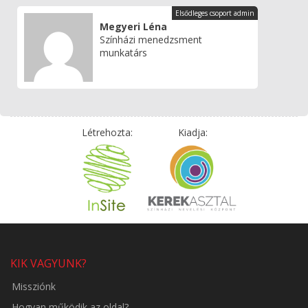
Elsődleges csoport admin
Megyeri Léna
Színházi menedzsment
munkatárs
Létrehozta:
Kiadja:
KIK VAGYUNK?
Missziónk
Hogyan működik az oldal?