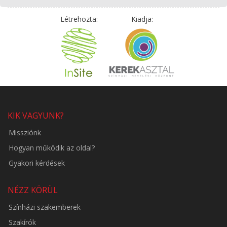
Létrehozta:
Kiadja:
KIK VAGYUNK?
Missziónk
Hogyan működik az oldal?
Gyakori kérdések
NÉZZ KÖRÜL
Színházi szakemberek
Szakírók