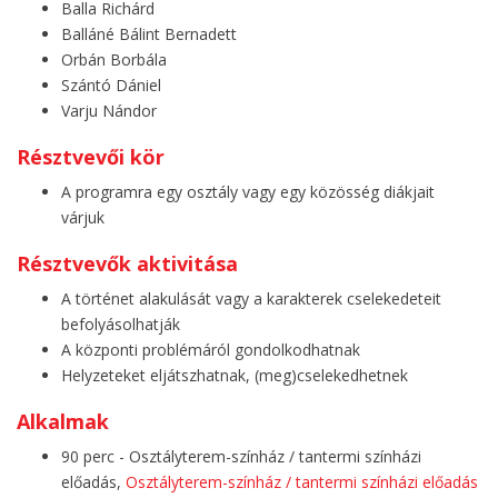
Balla Richárd
Balláné Bálint Bernadett
Orbán Borbála
Szántó Dániel
Varju Nándor
Résztvevői kör
A programra egy osztály vagy egy közösség diákjait
várjuk
Résztvevők aktivitása
A történet alakulását vagy a karakterek cselekedeteit
befolyásolhatják
A központi problémáról gondolkodhatnak
Helyzeteket eljátszhatnak, (meg)cselekedhetnek
Alkalmak
90 perc - Osztályterem-színház / tantermi színházi
előadás,
Osztályterem-színház / tantermi színházi előadás