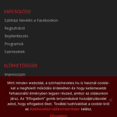
KAPCSOLÓDJ!
Színházi Nevelés a Facebookon
Regisztráció
Bejelentkezés
Programok
Szervezetek
ELÉRHETŐSÉGEK
Impresszum
Adatkezelési tájékoztató
Mint minden weboldal, a szinhazineveles.hu is használ cookie-
kat a megfelelő működés érdekében és hogy kellemesebb
Médiaajánlat
felhasználói élményben legyen részed, amikor az oldalunkon
jársz. Az “Elfogadom” gomb lenyomásával hozzájárulásodat
adod, hogy elfogadod őket. További tudnivalókat a cookie-król
az
Adatkezelési tájékoztatónkban
találsz.
© 2026 - szinhazineveles.hu
Elfogadom