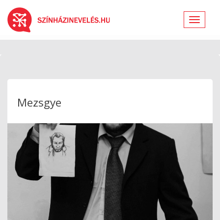
Toggle
navigat
Mezsgye