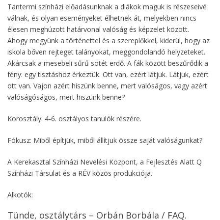
Tantermi színházi előadásunknak a diákok maguk is részeseivé
válnak, és olyan eseményeket élhetnek át, melyekben nincs
élesen meghúzott határvonal valóság és képzelet között.
Ahogy megyünk a történettel és a szereplőkkel, kiderül, hogy az
iskola bőven rejteget talányokat, meggondolandó helyzeteket.
Akárcsak a mesebeli sűrű sötét erdő. A fák között beszűrődik a
fény: egy tisztáshoz érkeztük. Ott van, ezért látjuk. Látjuk, ezért
ott van. Vajon azért hiszünk benne, mert valóságos, vagy azért
valóságóságos, mert hiszünk benne?
Korosztály: 4-6. osztályos tanulók részére.
Fókusz: Miből építjük, miből állítjuk össze saját valóságunkat?
A Kerekasztal Színházi Nevelési Központ, a Fejlesztés Alatt Q
Színházi Társulat és a RÉV közös produkciója.
Alkotók:
Tünde, osztálytárs – Orbán Borbála / FAQ.