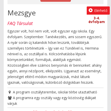
Mezsgye
Elérhető
3-4.
évfolyam
FAQ Társulat
Egyszer volt, hol nem volt, volt egyszer egy iskola. Egy
évfolyam. Szeptember. Tanévkezdés, ami sosem egyszerű.
A nyár során új kalandok hősei leszünk, továbbírjuk
személyes történetünk – így van ez Tündével is, Hermina
nénivel is, az osztállyal is. Kölcsönhatásba lépünk
környezetünkkel, formáljuk, alakítjuk egymást.
Közösségben élve számos benyomás ér bennünket: ahány
egyén, annyi nézőpont, elképzelés. Ugyanazt az eseményt,
jelenséget eltérő módon magyarázzuk, mást látunk
igaznak, valóságosnak, különböző dolgokban hiszünk.
A program osztályterembe, iskolai térbe utaztatható
A programra egy osztály vagy egy közösség diákjait
várjuk