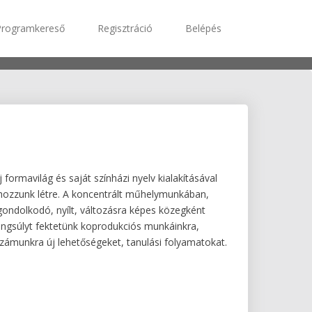
Programkereső
Regisztráció
Belépés
ormavilág és saját színházi nyelv kialakításával
hozzunk létre. A koncentrált műhelymunkában,
gondolkodó, nyílt, változásra képes közegként
ngsúlyt fektetünk koprodukciós munkáinkra,
számunkra új lehetőségeket, tanulási folyamatokat.