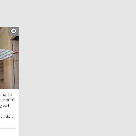
t napja
e. A sűrű
 volt
el, de a