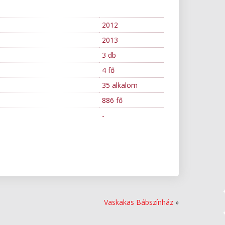
2012
2013
3 db
4 fő
35 alkalom
886 fő
-
Vaskakas Bábszínház
»