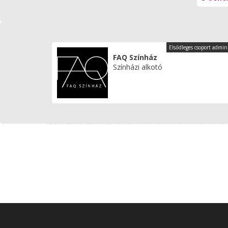
Elsődleges csoport admin
FAQ Színház
Színházi alkotó