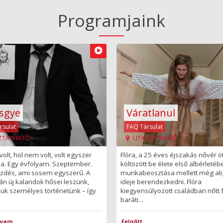
Programjaink
sgye
Váratlanul
rsulat
FAQ Társulat
ZTATHATÓ
UTAZTATHATÓ
volt, hol nem volt, volt egyszer
Flóra, a 25 éves éjszakás nővér ö
la. Egy évfolyam. Szeptember.
költözött be élete első albérletéb
zdés, ami sosem egyszerű. A
munkabeosztása mellett még alig
án új kalandok hősei leszünk,
ideje berendezkedni. Flóra
juk személyes történetünk – így
kiegyensúlyozott családban nőtt f
baráti...
olyam
Felnőtt