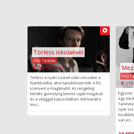
Törless iskolaévei
FAQ Társulat
Mez
UTAZTATHATÓ
FAQ Tá
Törless a nyári szünet után visszatér a
fiúintézetbe, ahol tanulóéveit tölti. A fiú
UTA
szenved a magánytól, és rengeteg
Egyszer 
kérdés gomolyog benne saját magával
egy isko
és a világgal kapcsolatban. Két barátra
Tanévke
tesz...
nyár sor
továbbír
van ez...
3-4. évf