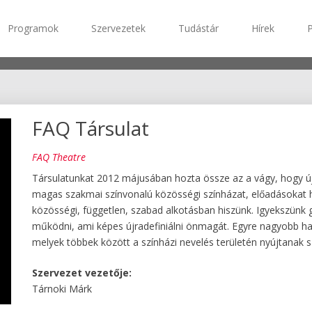
Programok
Szervezetek
Tudástár
Hírek
FAQ Társulat
FAQ Theatre
Társulatunkat 2012 májusában hozta össze az a vágy, hogy új f
magas szakmai színvonalú közösségi színházat, előadásokat 
közösségi, független, szabad alkotásban hiszünk. Igyekszünk 
működni, ami képes újradefiniálni önmagát. Egyre nagyobb ha
melyek többek között a színházi nevelés területén nyújtanak 
Szervezet vezetője:
Tárnoki Márk