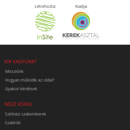
Létrehozta:
Kiadja:
KIK VAGYUNK?
Missziónk
Hogyan működik az oldal?
Gyakori kérdések
NÉZZ KÖRÜL
Színházi szakemberek
Szakírók