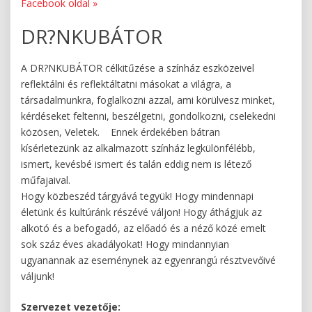
Facebook oldal »
DR?NKUBÁTOR
A DR?NKUBÁTOR célkitűzése a színház eszközeivel
reflektálni és reflektáltatni másokat a világra, a
társadalmunkra, foglalkozni azzal, ami körülvesz minket,
kérdéseket feltenni, beszélgetni, gondolkozni, cselekedni
közösen, Veletek. Ennek érdekében bátran
kísérletezünk az alkalmazott színház legkülönfélébb,
ismert, kevésbé ismert és talán eddig nem is létező
műfajaival.
Hogy közbeszéd tárgyává tegyük! Hogy mindennapi
életünk és kultúránk részévé váljon! Hogy áthágjuk az
alkotó és a befogadó, az előadó és a néző közé emelt
sok száz éves akadályokat! Hogy mindannyian
ugyanannak az eseménynek az egyenrangú résztvevőivé
váljunk!
Szervezet vezetője: