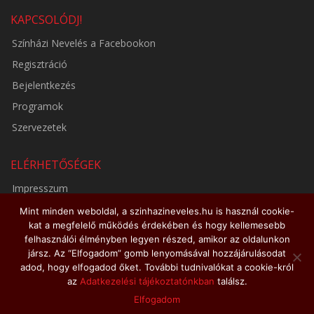
KAPCSOLÓDJ!
Színházi Nevelés a Facebookon
Regisztráció
Bejelentkezés
Programok
Szervezetek
ELÉRHETŐSÉGEK
Impresszum
Adatkezelési tájékoztató
Mint minden weboldal, a szinhazineveles.hu is használ cookie-
kat a megfelelő működés érdekében és hogy kellemesebb
Médiaajánlat
felhasználói élményben legyen részed, amikor az oldalunkon
jársz. Az “Elfogadom” gomb lenyomásával hozzájárulásodat
adod, hogy elfogadod őket. További tudnivalókat a cookie-król
az
Adatkezelési tájékoztatónkban
találsz.
© 2026 - szinhazineveles.hu
Elfogadom