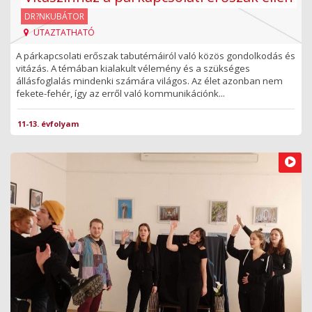
DR?NKUBÁTOR
UTAZTATHATÓ
A párkapcsolati erőszak tabutémáiról való közös gondolkodás és
vitázás. A témában kialakult vélemény és a szükséges
állásfoglalás mindenki számára világos. Az élet azonban nem
fekete-fehér, így az erről való kommunikációnk...
11-13. évfolyam