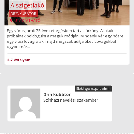
A szigetlakó
DR?NKUBÁTOR
UTAZTATHATÓ
Egy város, amit 75 éve rettegésben tart a sárkány. A lakók
próbálnak boldogulni a maguk módján. Mindenki vár egy hősre,
egy vitéz lovagra aki majd megszabadítja őket. Lovagokból
ugyan már...
5-7. évfolyam
Elsődleges csoport admin
Drin kubátor
Színházi nevelési szakember