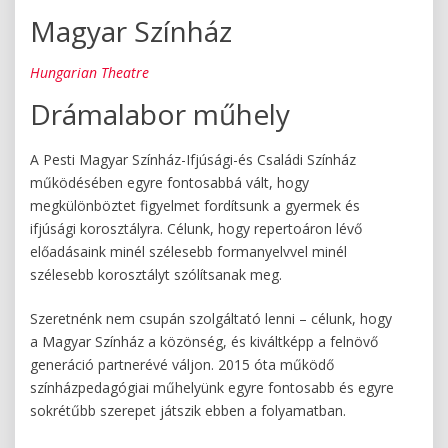
Magyar Színház
Hungarian Theatre
Drámalabor műhely
A Pesti Magyar Színház-Ifjúsági-és Családi Színház
működésében egyre fontosabbá vált, hogy
megkülönböztet figyelmet fordítsunk a gyermek és
ifjúsági korosztályra. Célunk, hogy repertoáron lévő
előadásaink minél szélesebb formanyelvvel minél
szélesebb korosztályt szólítsanak meg.
Szeretnénk nem csupán szolgáltató lenni – célunk, hogy
a Magyar Színház a közönség, és kiváltképp a felnövő
generáció partnerévé váljon. 2015 óta működő
színházpedagógiai műhelyünk egyre fontosabb és egyre
sokrétűbb szerepet játszik ebben a folyamatban.