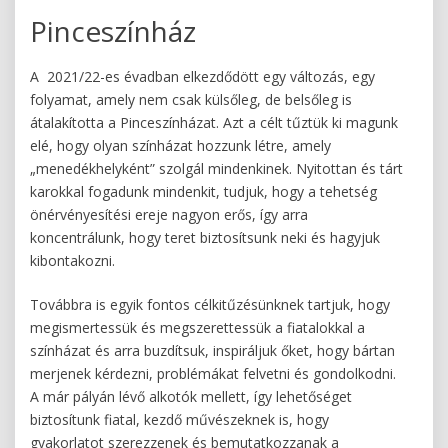
Pinceszínház
A 2021/22-es évadban elkezdődött egy változás, egy
folyamat, amely nem csak külsőleg, de belsőleg is
átalakította a Pinceszínházat. Azt a célt tűztük ki magunk
elé, hogy olyan színházat hozzunk létre, amely
„menedékhelyként” szolgál mindenkinek. Nyitottan és tárt
karokkal fogadunk mindenkit, tudjuk, hogy a tehetség
önérvényesítési ereje nagyon erős, így arra
koncentrálunk, hogy teret biztosítsunk neki és hagyjuk
kibontakozni.
Továbbra is egyik fontos célkitűzésünknek tartjuk, hogy
megismertessük és megszerettessük a fiatalokkal a
színházat és arra buzdítsuk, inspiráljuk őket, hogy bártan
merjenek kérdezni, problémákat felvetni és gondolkodni.
A már pályán lévő alkotók mellett, így lehetőséget
biztosítunk fiatal, kezdő művészeknek is, hogy
gyakorlatot szerezzenek és bemutatkozzanak a