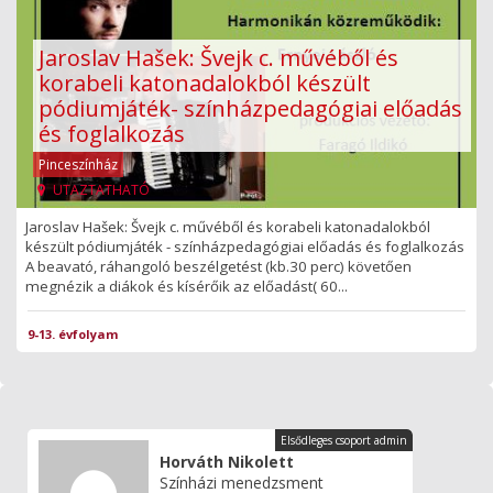
Jaroslav Hašek: Švejk c. művéből és
korabeli katonadalokból készült
pódiumjáték- színházpedagógiai előadás
és foglalkozás
Pinceszínház
UTAZTATHATÓ
Jaroslav Hašek: Švejk c. művéből és korabeli katonadalokból
készült pódiumjáték - színházpedagógiai előadás és foglalkozás
A beavató, ráhangoló beszélgetést (kb.30 perc) követően
megnézik a diákok és kísérőik az előadást( 60...
9-13. évfolyam
Elsődleges csoport admin
Horváth Nikolett
Színházi menedzsment