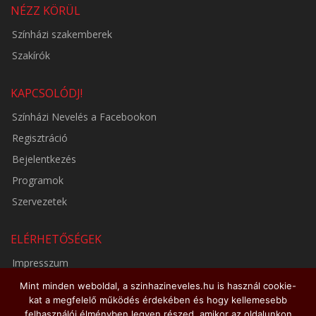
NÉZZ KÖRÜL
Színházi szakemberek
Szakírók
KAPCSOLÓDJ!
Színházi Nevelés a Facebookon
Regisztráció
Bejelentkezés
Programok
Szervezetek
ELÉRHETŐSÉGEK
Impresszum
Adatkezelési tájékoztató
Mint minden weboldal, a szinhazineveles.hu is használ cookie-
kat a megfelelő működés érdekében és hogy kellemesebb
Médiaajánlat
felhasználói élményben legyen részed, amikor az oldalunkon