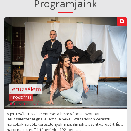
Programjaink
Jeruzsálem
Pinceszínház
UTAZTATHATÓ
A Jeruzsálem szó jelentése: a béke városa. Azonban
Jeruzsálemet aligha jellemzi a béke. Századokon keresztül
harcoltak zsidók, keresztények, muszlimok a szent városért. És a
harc ma is tart. Történetünk 1192-ben, a...