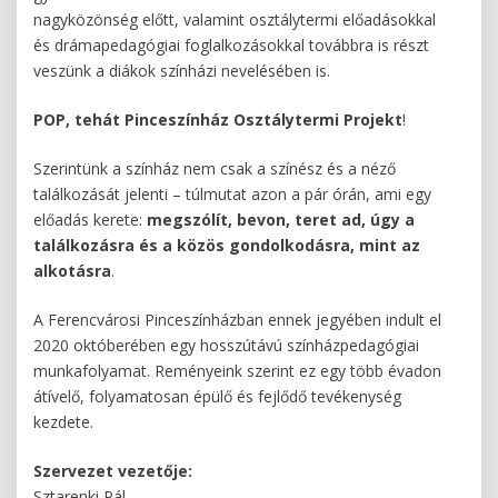
nagyközönség előtt, valamint osztálytermi előadásokkal
és drámapedagógiai foglalkozásokkal továbbra is részt
veszünk a diákok színházi nevelésében is.
POP, tehát Pinceszínház Osztálytermi Projekt
!
Szerintünk a színház nem csak a színész és a néző
találkozását jelenti – túlmutat azon a pár órán, ami egy
előadás kerete:
megszólít, bevon, teret ad, úgy a
találkozásra és a közös gondolkodásra, mint az
alkotásra
.
A Ferencvárosi Pinceszínházban ennek jegyében indult el
2020 októberében egy hosszútávú színházpedagógiai
munkafolyamat. Reményeink szerint ez egy több évadon
átívelő, folyamatosan épülő és fejlődő tevékenység
kezdete.
Szervezet vezetője:
Sztarenki Pál