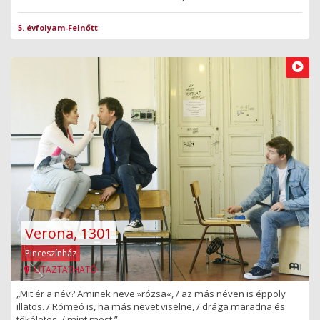
5. évfolyam-Felnőtt
Verona, 1301
Pinceszínház
UTAZTATHATÓ
„Mit ér a név? Aminek neve »rózsa«, / az más néven is éppoly
illatos. / Rómeó is, ha más nevet viselne, / drága maradna és
tökéletes, / mint most.” –...