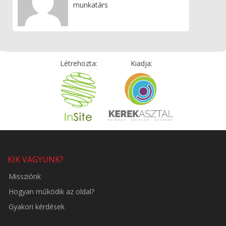
munkatárs
Létrehozta:
Kiadja:
KIK VAGYUNK?
Missziónk
Hogyan működik az oldal?
Gyakori kérdések