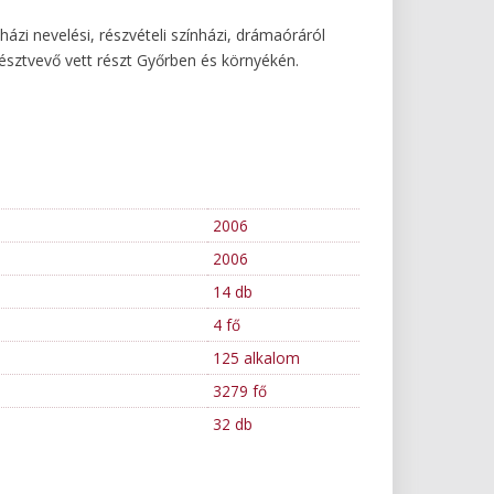
ázi nevelési, részvételi színházi, drámaóráról
résztvevő vett részt Győrben és környékén.
2006
2006
14 db
4 fő
125 alkalom
3279 fő
32 db