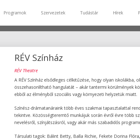
Programok
Szervezetek
Tudástár
Hírek
RÉV Színház
RÉV Theatre
A RÉV Színház elsődleges célkitűzése, hogy olyan iskolákba, 
összehasonlítható hangulatát – akár tantermi körülmények köz
ebből az élményből szociális vagy környezeti helyzetük miatt.
Színész-drámatanáraink több éves szakmai tapasztalattal ren
tekintve. Közösségteremtő munkájuk során évről évre több szá
nevelésről, színjátszásról, vagy akár más szabadidős programr
Társulati tagok: Bálint Betty, Balla Richie, Fekete Dorina Flór