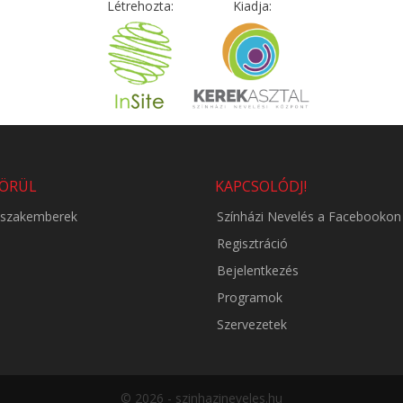
Létrehozta:
Kiadja:
KÖRÜL
KAPCSOLÓDJ!
i szakemberek
Színházi Nevelés a Facebookon
Regisztráció
Bejelentkezés
Programok
Szervezetek
© 2026 - szinhazineveles.hu