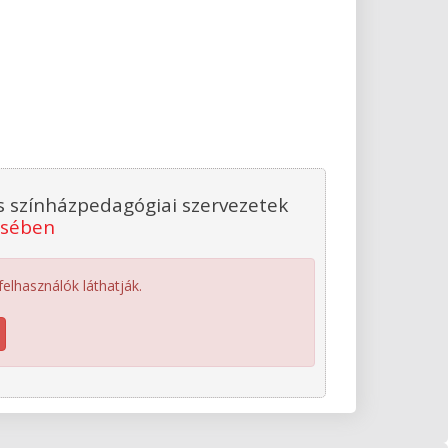
 és színházpedagógiai szervezetek
ésében
 felhasználók láthatják.