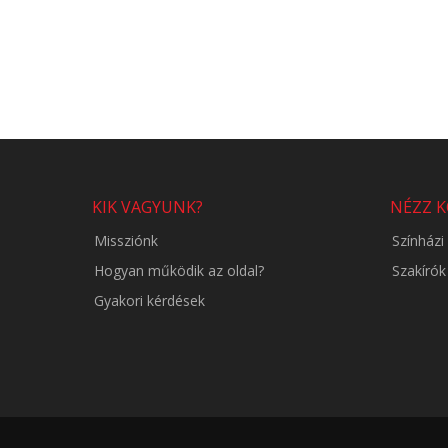
KIK VAGYUNK?
NÉZZ 
Missziónk
Színház
Hogyan működik az oldal?
Szakírók
Gyakori kérdések