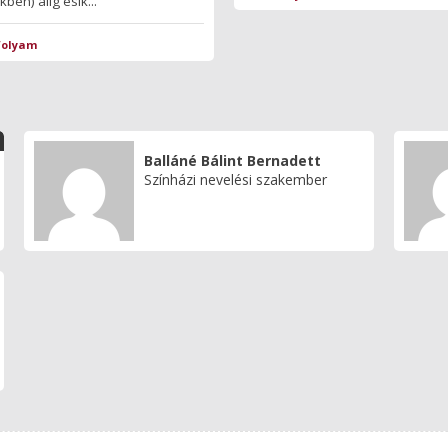
ben) alig esik...
vfolyam
Balláné Bálint Bernadett
Színházi nevelési szakember