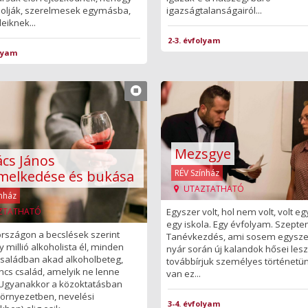
dolják, szerelmesek egymásba,
igazságtalanságairól...
eiknek...
2-3. évfolyam
olyam
Mezsgye
cs János
emelkedése és bukása
RÉV Színház
UTAZTATHATÓ
ínház
ZTATHATÓ
Egyszer volt, hol nem volt, volt e
egy iskola. Egy évfolyam. Szepte
rszágon a becslések szerint
Tanévkezdés, ami sosem egysze
y millió alkoholista él, minden
nyár során új kalandok hősei les
családban akad alkoholbeteg,
továbbírjuk személyes történetün
incs család, amelyik ne lenne
van ez...
. Ugyanakkor a közoktatásban
 környezetben, nevelési
3-4. évfolyam