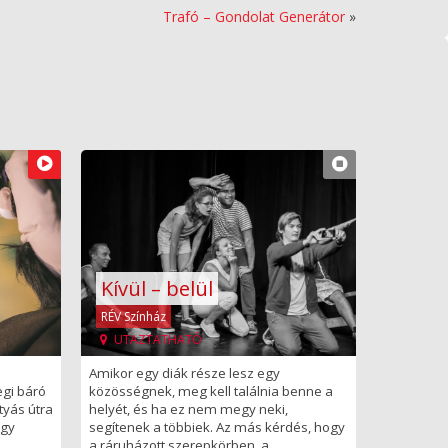
Trafó – Gondolat Generátor
»
Kívül – belül
RÉV Színház
UTAZTATHATÓ
Amikor egy diák része lesz egy
egi báró
közösségnek, meg kell találnia benne a
átyás útra
helyét, és ha ez nem megy neki,
ogy
segítenek a többiek. Az más kérdés, hogy
a ráruházott szerepkörben, a...