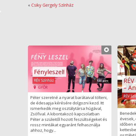
«
Csiky Gergely Színház
Fényleszel!
RÉV 
RÉV Színház
– An
GYŐR
RÉV Sz
Péter szeretné a nyarat barátaival tölteni,
de édesapja kérésére dolgozni kezd. Itt
UTA
ismerkedik meg osztálytársa húgával,
Benedek
Zsófival. A kibontakozó kapcsolatban
évesek, 
Péter a szüleitől hozott feszültségeket és
időben e
rossz mintákat egyaránt felhasználja
kettesbe
ahhoz, hogy...
osztályt