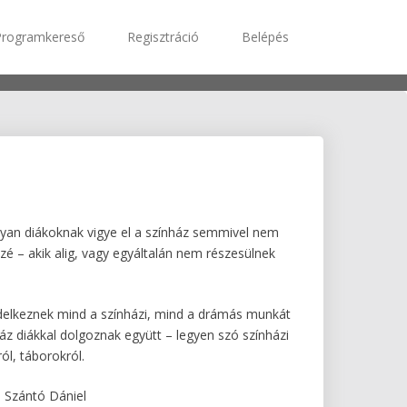
Programkereső
Regisztráció
Belépés
olyan diákoknak vigye el a színház semmivel nem
é – akik alig, vagy egyáltalán nem részesülnek
delkeznek mind a színházi, mind a drámás munkát
z diákkal dolgoznak együtt – legyen szó színházi
ól, táborokról.
a, Szántó Dániel