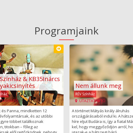
Programjaink
Színház & KB35Inárcs
yakicsinyítés
Nem állunk meg
ínház
RÉV Színház
ZTATHATÓ
UTAZTATHATÓ
 és Panna, mindketten 12
A történet Mátyás király álruhás
évfolyamtársak, és az utóbbi
országjárásaiból indul ki. A hátsz
gyre többet találkoznak
híre eljut Budára is, így a fiatal M
n, titokban – főleg az
kel, hogy meggyőződjön arról, h
ársak elől rejtőzködnek, nehogy
igazak-e a hátszegi báró