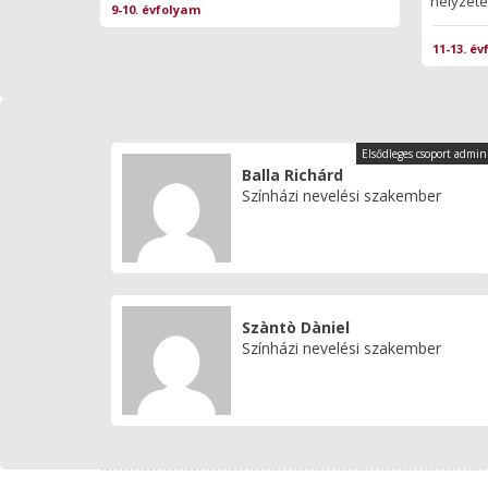
helyzetek
9-10. évfolyam
11-13. é
Elsődleges csoport admin
Balla Richárd
Színházi nevelési szakember
Szàntò Dàniel
Színházi nevelési szakember