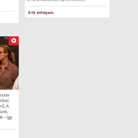
9-10. évfolyam
gyszer
mber.
rű. A
zünk,
k – így