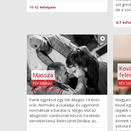
azt gon
11-12. évfolyam
de a szül
6-7. évf
Ková
Massza
fel
RÉV Színház
RÉV Sz
UTAZTATHATÓ
UTA
Patrik egyrészt egy tök átlagos 14 éves
Magyaro
srác. Normális a családja, és úgymond
közel eg
normálisak a barátai is. Mégis elüt az
tágabb 
átlagostól: színésznek készül, ha teheti,
szinte n
verseket tanul. Beleszeret Dinába, az...
érintett
(iskolai