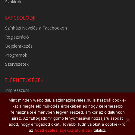
Szakírók
KAPCSOLÓDJ!
Színházi Nevelés a Facebookon
Regisztráció
Bejelentkezés
Programok
Szervezetek
ELÉRHETŐSÉGEK
Impresszum
Adatkezelési tájékoztató
Mint minden weboldal, a szinhazineveles.hu is használ cookie-
kat a megfelelő működés érdekében és hogy kellemesebb
Médiaajánlat
felhasználói élményben legyen részed, amikor az oldalunkon
jársz. Az “Elfogadom” gomb lenyomásával hozzájárulásodat
adod, hogy elfogadod őket. További tudnivalókat a cookie-król
az
Adatkezelési tájékoztatónkban
találsz.
© 2026 - szinhazineveles.hu