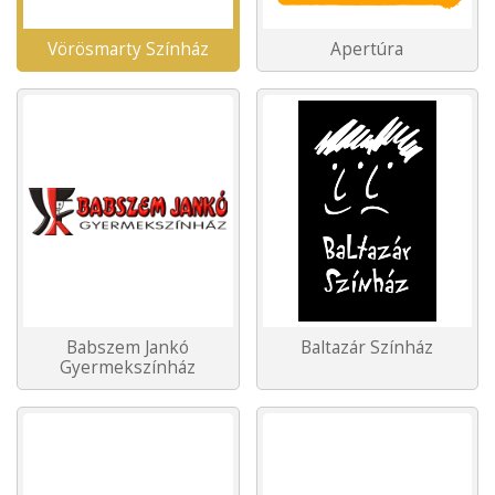
Vörösmarty Színház
Apertúra
Babszem Jankó
Baltazár Színház
Gyermekszínház