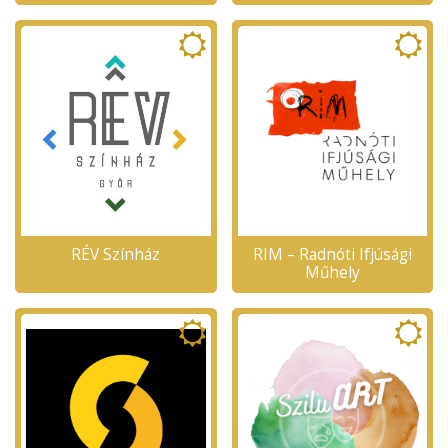
RÉV Színház
RIM – Radnóti Ifjúsági
Műhely