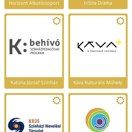
Horizont Alkotócsoport
InSite Drama
Katona József Színház
Káva Kulturális Műhely