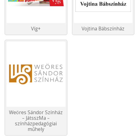
Víg+
Vojtina Bábszínház
Weöres Sándor Színház
– JátsszMa –
színházpedagógiai
műhely