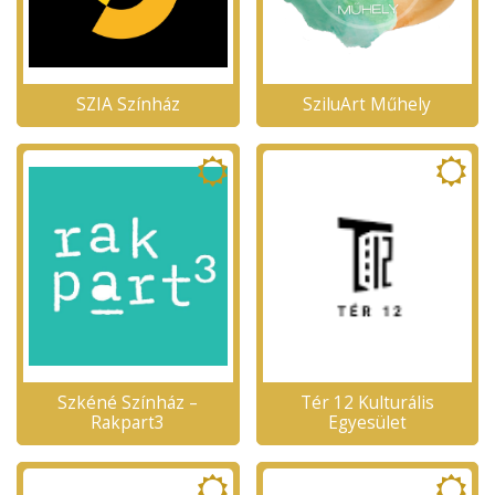
SZIA Színház
SziluArt Műhely
Szkéné Színház –
Tér 12 Kulturális
Rakpart3
Egyesület