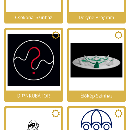
Csokonai Színház
Déryné Program
DR?NKUBÁTOR
Élőkép Színház