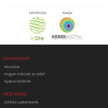
Létrehozta:
Kiadja:
KIK VAGYUNK?
Missziónk
Hogyan működik az oldal?
Gyakori kérdések
NÉZZ KÖRÜL
Színházi szakemberek