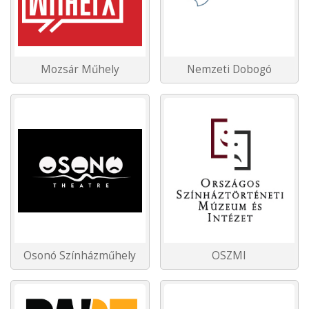
Mozsár Műhely
Nemzeti Dobogó
Osonó Színházműhely
OSZMI