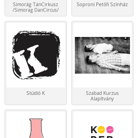
Simorág TánCirkusz
Soproni Petőfi Színház
/Simorag DanCircus/
Stúdió K
Szabad Kurzus
Alapítvány