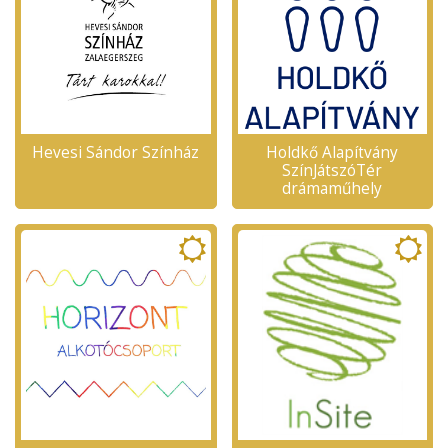
Hevesi Sándor Színház
Holdkő Alapítvány
SzínJátszóTér
drámaműhely