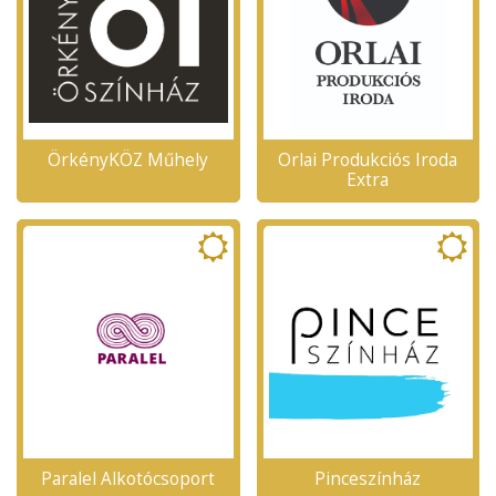
ÖrkényKÖZ Műhely
Orlai Produkciós Iroda
Extra
Paralel Alkotócsoport
Pinceszínház