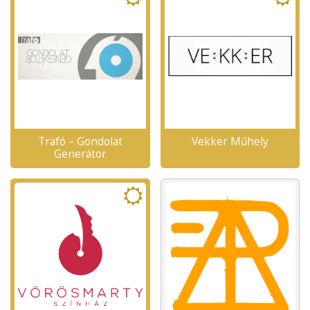
Trafó – Gondolat
Vekker Műhely
Generátor